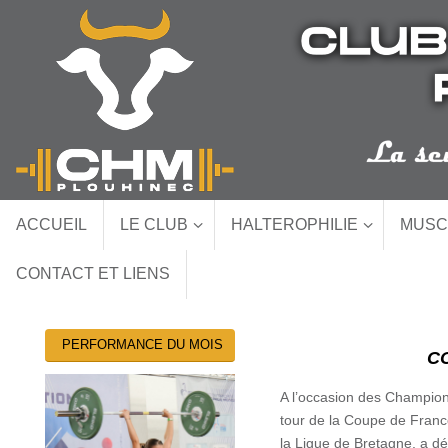
Passer
au
contenu
Passer
ACCUEIL
LE CLUB
HALTEROPHILIE
MUSC
au
contenu
CONTACT ET LIENS
PERFORMANCE DU MOIS
CO
A l’occasion des Championna
tour de la Coupe de Franc
la Ligue de Bretagne, a d