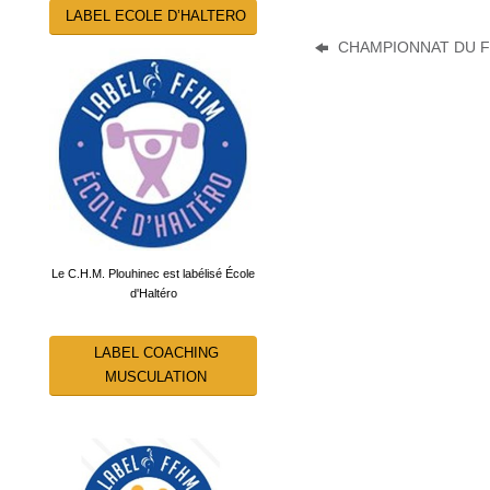
LABEL ECOLE D’HALTERO
CHAMPIONNAT DU F
Le C.H.M. Plouhinec est labélisé École
d'Haltéro
LABEL COACHING
MUSCULATION