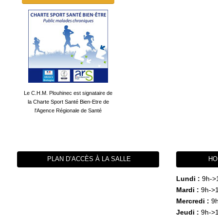
Le C.H.M. Plouhinec est signataire de
la Charte Sport Santé Bien-Etre de
l'Agence Régionale de Santé
PLAN D’ACCÈS À LA SALLE
HO
Lundi :
9h->
Mardi :
9h->1
Mercredi :
9h
Jeudi :
9h->1