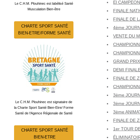
El CAMPEONA
Le C.H.M. Plouhinec est labélisé Santé
Musculation Bien-être
FINALE NAT
FINALE DE 
CHARTE SPORT SANTÉ
4ème JOURN
BIEN-ETRE/FORME SANTÉ
VENTE DU M
CHAMPIONNA
CHAMPIONNA
GRAND PRIX 
DEMI FINALE
FINALE DE 
CHAMPIONNA
3ème JOURN
Le C.H.M. Plouhinec est signataire de
3ème JOURN
la Charte Sport Santé Bien-Etre/ Forme
3ème ANIMAT
Santé de l'Agence Régionale de Santé
FINALE DE Z
1er TOUR DE
CHARTE SPORT SANTÉ
ÉLIMINATOIR
BIEN-ETRE