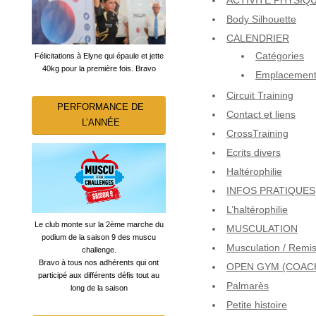
ACTIVITÉ PHYSIQ
Body Silhouette
CALENDRIER
Catégories
Félicitations à Elyne qui épaule et jette
40kg pour la première fois. Bravo
Emplacemen
Circuit Training
PERFORMANCE DE
Contact et liens
L’ANNÉE
CrossTraining
Ecrits divers
Haltérophilie
INFOS PRATIQUES
L’haltérophilie
Le club monte sur la 2ème marche du
MUSCULATION
podium de la saison 9 des muscu
Musculation / Remi
challenge.
Bravo à tous nos adhérents qui ont
OPEN GYM (COAC
participé aux différents défis tout au
Palmarès
long de la saison
Petite histoire