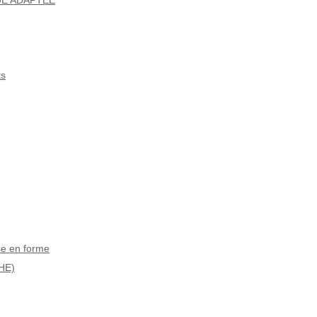
UE ADAPTÉE
ts
se en forme
HE)