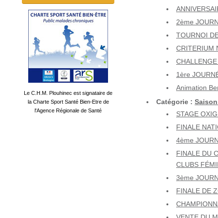
ANNIVERSAIR
2ème JOURN
TOURNOI DE
CRITERIUM N
CHALLENGE 
1ère JOURN
Animation Be
Le C.H.M. Plouhinec est signataire de
Catégorie :
Saison
la Charte Sport Santé Bien-Etre de
l'Agence Régionale de Santé
STAGE OXIG
FINALE NAT
4ème JOURN
FINALE DU 
CLUBS FÉMIN
3ème JOURN
FINALE DE 
CHAMPIONNA
VENTE DU M