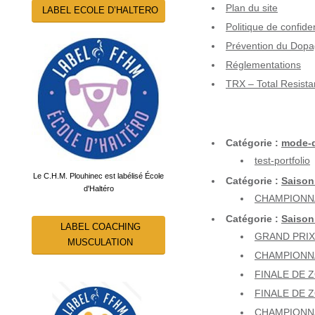
Plan du site
LABEL ECOLE D’HALTERO
Politique de confiden
Prévention du Dop
Réglementations
TRX – Total Resista
Catégorie :
mode-
test-portfolio
Le C.H.M. Plouhinec est labélisé École
Catégorie :
Saison
d'Haltéro
CHAMPIONNA
Catégorie :
Saison
LABEL COACHING
GRAND PRIX 
MUSCULATION
CHAMPIONNA
FINALE DE 
FINALE DE Z
CHAMPIONNA