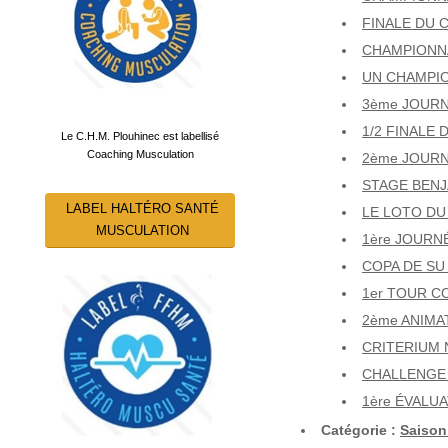
FINALE DU 
CHAMPIONNA
UN CHAMPIO
3ème JOURN
1/2 FINALE 
Le C.H.M. Plouhinec est labellisé
Coaching Musculation
2ème JOURN
STAGE BENJ
LABEL HALTÉRO SANTÉ
LE LOTO DU
MUSCULATION
1ère JOURN
COPA DE SU
1er TOUR C
2ème ANIMAT
CRITERIUM N
CHALLENGE 
1ère ÉVALUA
Catégorie :
Saison