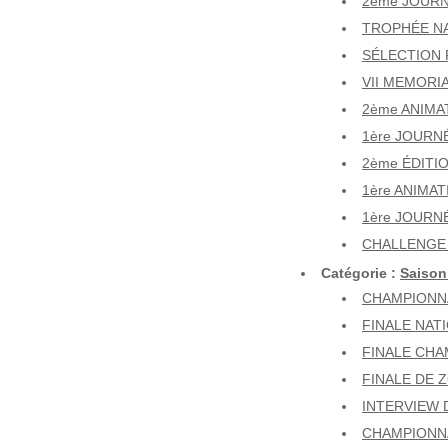
2ème JOURN
TROPHÉE NA
SÉLECTION 
VII MEMORIA
2ème ANIMAT
1ère JOURN
2ème ÉDITI
1ère ANIMAT
1ère JOURNÉ
CHALLENGE
Catégorie :
Saison
CHAMPIONNA
FINALE NAT
FINALE CHA
FINALE DE Z
INTERVIEW 
CHAMPIONNA