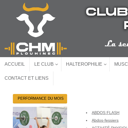
Passer
au
contenu
Passer
ACCUEIL
LE CLUB
HALTEROPHILIE
MUSC
au
contenu
CONTACT ET LIENS
PERFORMANCE DU MOIS
ABDOS FLASH
Abdos-fessiers