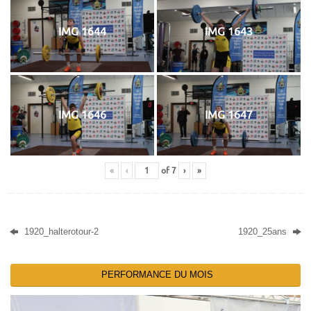
IMG 1644
IMG 1643
IMG 1646
IMG 1647
«
‹
of
7
›
»
1920_halterotour-2
1920_25ans
PERFORMANCE DU MOIS