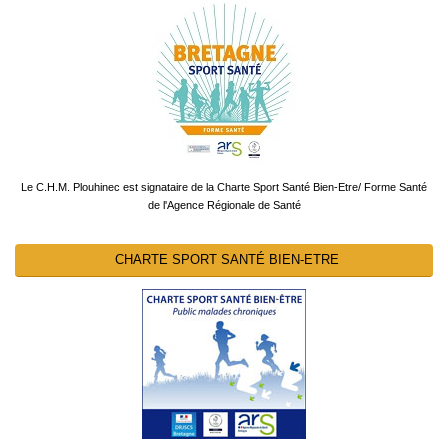
Le C.H.M. Plouhinec est signataire de la Charte Sport Santé Bien-Etre/ Forme Santé
de l'Agence Régionale de Santé
CHARTE SPORT SANTÉ BIEN-ETRE