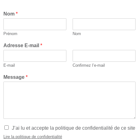
Nom
*
Prénom
Nom
Adresse E-mail
*
E-mail
Confirmez l’e-mail
Message
*
R
R
J’ai lu et accepte la politique de confidentialité de ce site
G
G
Lire la politique de confidentialité
P