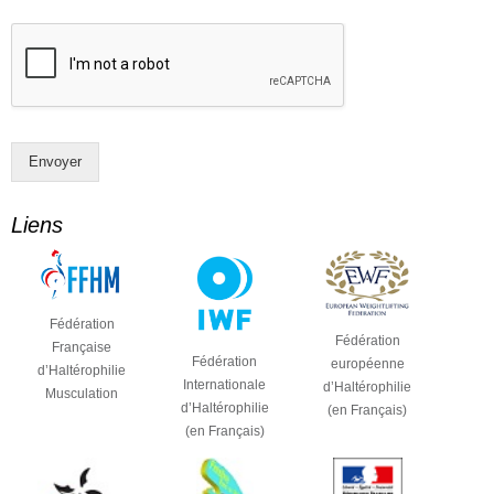
P
D
D
E
*
-
m
a
i
l
Envoyer
M
e
s
Liens
s
a
g
e
Fédération
Fédération
Française
Fédération
européenne
d’Haltérophilie
Internationale
d’Haltérophilie
Musculation
d’Haltérophilie
(en Français)
(en Français)