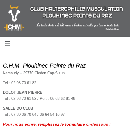
Passer
au
contenu
C.H.M. Plouhinec Pointe du Raz
Kersaudy – 29770 Cleden Cap-Sizun
Tel : 02 98 70 61 82
DOLOT JEAN PIERRE
Tel : 02 98 70 61 82 / Port : 06 63 62 81 48
SALLE DU CLUB
Tel : 07 80 06 70 64 / 06 64 54 16 97
Pour nous écrire, remplissez le formulaire ci-dessous :