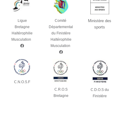
Comité
Ligue
Ministère des
Départemental
Bretagne
sports
du Finistère
Haltérophilie
Haltérophilie
Musculation
Musculation
C.N.O.S.F
C.R.O.S
C.D.O.S du
Bretagne
Finistère