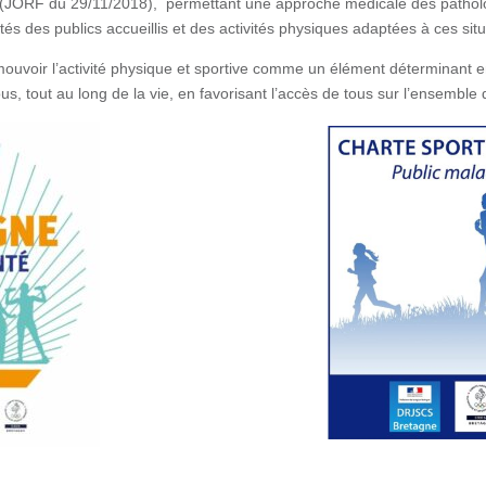
e (JORF du 29/11/2018), permettant une approche médicale des pathol
és des publics accueillis et des activités physiques adaptées à ces situ
mouvoir l’activité physique et sportive comme un élément déterminant e
ous, tout au long de la vie, en favorisant l’accès de tous sur l’ensemble