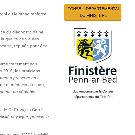
CONSEIL DEPARTEMENTAL
cool ou le tabac renforce
DU FINISTERE
nce du diagnostic d’une
la qualité de vie des
ançaise, réputée pour être
comme traitement non
 2016, les praticiens
ment à prescrire en
ue et médecin du sport,
 comme un véritable
Subventionné par le Conseil
départemental du Finistère
e le Dr François Carré.
tivité physique, précise le
bservance. L’APA (activité