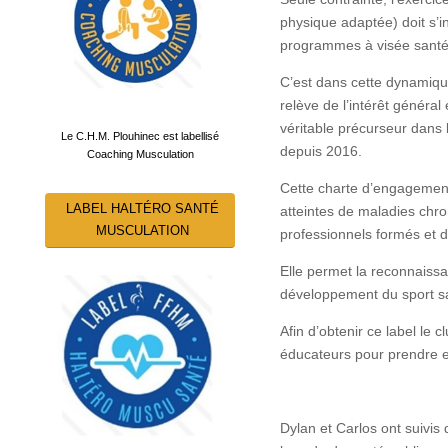
physique adaptée) doit s’i
programmes à visée sant
C’est dans cette dynamique
relève de l’intérêt généra
véritable précurseur dans 
Le C.H.M. Plouhinec est labellisé
depuis 2016.
Coaching Musculation
Cette charte d’engagement
LABEL HALTÉRO SANTÉ
atteintes de maladies chr
MUSCULATION
professionnels formés et 
Elle permet la reconnaissa
développement du sport s
Afin d’obtenir ce label l
éducateurs pour prendre e
Dylan et Carlos ont suivis