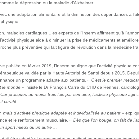
comme la dépression ou la maladie d’Alzheimer.
 avec une adaptation alimentaire et la diminution des dépendances à l’al
e physique.
on, maladies cardiaques…les experts de l’Inserm affirment qu’à l’anno
d’activité physique aide à diminuer la prise de médicaments et améliore 
roche plus préventive qui fait figure de révolution dans la médecine fr
ive publiée en février 2019, l’Inserm souligne que l’activité physique 
rapeutique validée par la Haute Autorité de Santé depuis 2015. Depuis
donnance un programme adapté aux patients.
« C’est le premier médica
ut le monde »
insiste le Dr François Carré du CHU de Rennes, cardiolog
.
Car pratiquée au moins trois fois par semaine, l’activité physique agit
 curatif.
, mais d’activité physique adaptée et individualisée au patient »
expliqu
ance et le renforcement musculaire.
« Dès que l’on bouge, on fait de l’ac
 un sport mieux qu’un autre »
.
ce doit être adapté et correspondre au patient pour assurer une bonne o