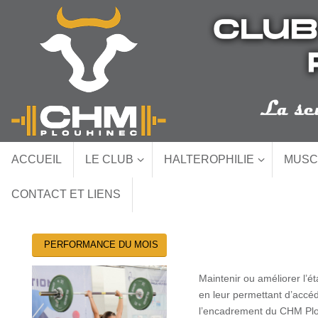
Passer
au
contenu
Passer
ACCUEIL
LE CLUB
HALTEROPHILIE
MUSC
au
contenu
CONTACT ET LIENS
PERFORMANCE DU MOIS
Maintenir ou améliorer l’
en leur permettant d’accéd
l’encadrement du CHM Plou