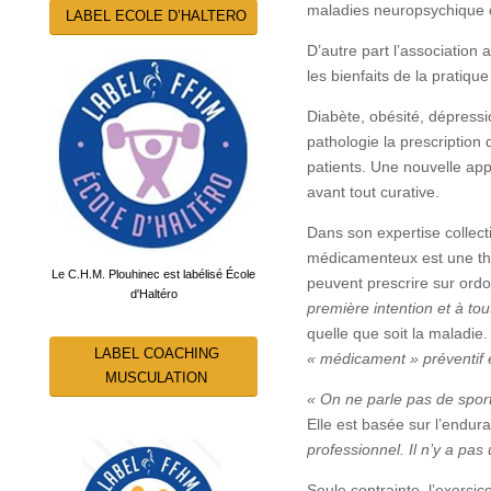
maladies neuropsychique 
LABEL ECOLE D’HALTERO
D’autre part l’association
les bienfaits de la pratiqu
Diabète, obésité, dépressi
pathologie la prescription 
patients. Une nouvelle app
avant tout curative.
Dans son expertise collect
médicamenteux est une thé
Le C.H.M. Plouhinec est labélisé École
peuvent prescrire sur or
d'Haltéro
première intention et à to
quelle que soit la maladie
LABEL COACHING
« médicament » préventif et
MUSCULATION
« On ne parle pas de sport
Elle est basée sur l’endur
professionnel. Il n’y a pas
Seule contrainte, l’exerci