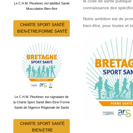
le code de santé publiqu
Le C.H.M. Plouhinec est labélisé Santé
connaissance des spécificit
Musculation Bien-être
Notre ambition est de pro
CHARTE SPORT SANTÉ
bien-être, pour toutes et t
BIEN-ETRE/FORME SANTÉ
Le C.H.M. Plouhinec est signataire de
la Charte Sport Santé Bien-Etre/ Forme
Santé de l'Agence Régionale de Santé
CHARTE SPORT SANTÉ
BIEN-ETRE