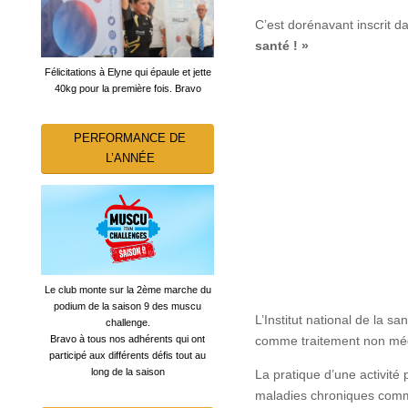
C’est dorénavant inscrit da
santé ! »
Félicitations à Elyne qui épaule et jette
40kg pour la première fois. Bravo
PERFORMANCE DE
L’ANNÉE
Le club monte sur la 2ème marche du
podium de la saison 9 des muscu
L’Institut national de la 
challenge.
comme traitement non méd
Bravo à tous nos adhérents qui ont
participé aux différents défis tout au
long de la saison
La pratique d’une activité 
maladies chroniques comme 