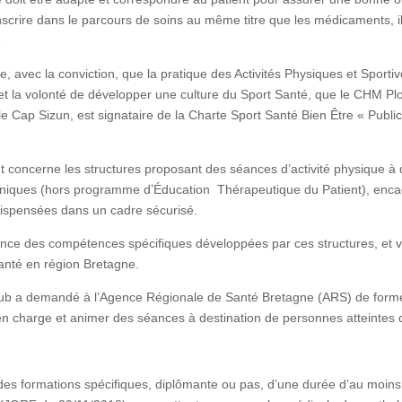
nscrire dans le parcours de soins au même titre que les médicaments, il 
é
, avec la conviction, que la pratique des Activités Physiques et Sporti
l et la volonté de développer une culture du Sport Santé, que le CHM P
le Cap Sizun, est signataire de la Charte Sport Santé Bien Être « Publ
 concerne les structures proposant des séances d’activité physique à
oniques (hors programme d’Éducation Thérapeutique du Patient), enca
dispensées dans un cadre sécurisé.
nce des compétences spécifiques développées par ces structures, et va
anté en région Bretagne.
e club a demandé à l’Agence Régionale de Santé Bretagne (ARS) de form
n charge et animer des séances à destination de personnes atteintes 
 des formations spécifiques, diplômante ou pas, d’une durée d’au moins