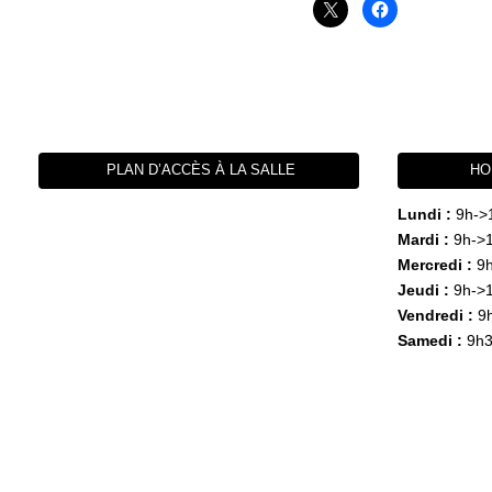
PLAN D’ACCÈS À LA SALLE
HO
Lundi :
9h->
Mardi :
9h->1
Mercredi :
9h
Jeudi :
9h->1
Vendredi :
9h
Samedi :
9h3