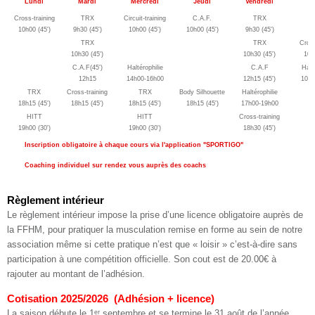
Lundi
Mardi
Mercredi
Jeudi
Vendredi
S
Cross-training
TRX
Circuit-training
C.A.F.
TRX
10h00 (45')
9h30 (45')
10h00 (45')
10h00 (45')
9h30 (45')
TRX
TRX
Cross
10h30 (45')
10h30 (45')
10h
C.A.F(45')
Haltérophilie
C.A.F
Halt
12h15
14h00-16h00
12h15 (45')
10h3
TRX
Cross-training
TRX
Body Silhouette
Haltérophilie
18h15 (45')
18h15 (45')
18h15 (45')
18h15 (45')
17h00-19h00
HITT
HITT
Cross-training
19h00 (30')
19h00 (30')
18h30 (45')
Inscription obligatoire à chaque cours via l'application "SPORTIGO"
Coaching individuel sur rendez vous auprès des coachs
Règlement intérieur
Le règlement intérieur impose la prise d’une licence obligatoire auprès de
la FFHM, pour pratiquer la musculation remise en forme au sein de notre
association même si cette pratique n’est que « loisir » c’est-à-dire sans
participation à une compétition officielle. Son cout est de 20.00€ à
rajouter au montant de l’adhésion.
Cotisation 2025/2026 (Adhésion + licence)
La saison débute le 1ᵉʳ septembre et se termine le 31 août de l’année