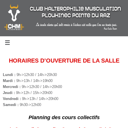
Passer
au
contenu
HORAIRES D’OUVERTURE DE LA SALLE
Lundi :
9h->12h30 / 14h->20h30
Mardi :
9h->13h / 14h->19h00
Mercredi :
9h->12h30 / 14h->20h00
Jeudi :
9h->12h / 15h->20h00
Vendredi :
9h->13h / 14h->20h00
Samedi :
9h30->12h00
Planning des cours collectifs