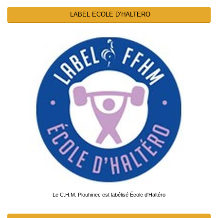
LABEL ECOLE D’HALTERO
Le C.H.M. Plouhinec est labélisé École d'Haltéro