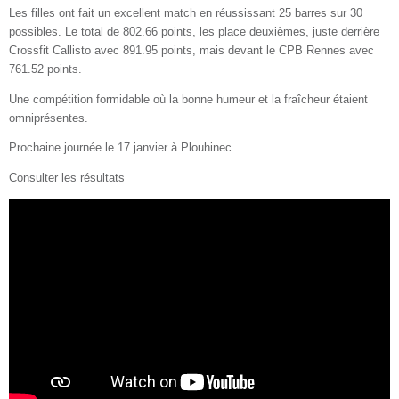
Les filles ont fait un excellent match en réussissant 25 barres sur 30
possibles. Le total de 802.66 points, les place deuxièmes, juste derrière
Crossfit Callisto avec 891.95 points, mais devant le CPB Rennes avec
761.52 points.
Une compétition formidable où la bonne humeur et la fraîcheur étaient
omniprésentes.
Prochaine journée le 17 janvier à Plouhinec
Consulter les résultats