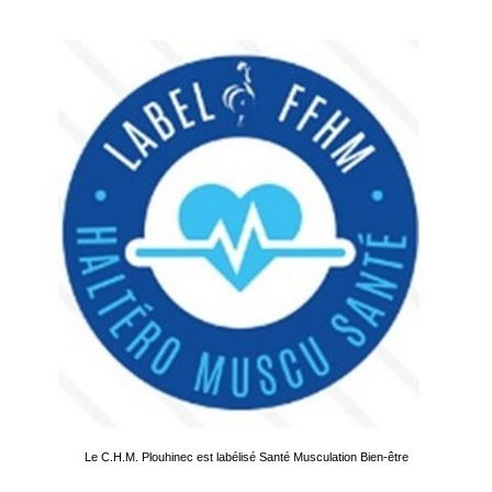
Le C.H.M. Plouhinec est labélisé Santé Musculation Bien-être