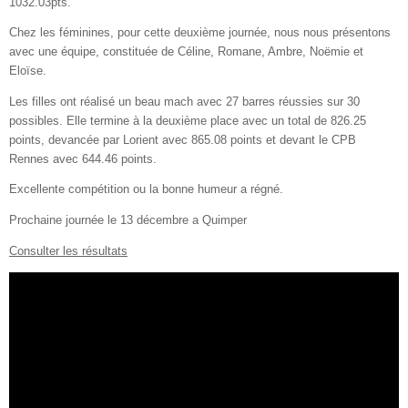
1032.03pts.
Chez les féminines, pour cette deuxième journée, nous nous présentons
avec une équipe, constituée de Céline, Romane, Ambre, Noëmie et
Eloïse.
Les filles ont réalisé un beau mach avec 27 barres réussies sur 30
possibles. Elle termine à la deuxième place avec un total de 826.25
points, devancée par Lorient avec 865.08 points et devant le CPB
Rennes avec 644.46 points.
Excellente compétition ou la bonne humeur a régné.
Prochaine journée le 13 décembre a Quimper
Consulter les résultats