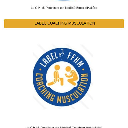
Le C.H.M. Plouhinec est labélisé École d'Haltéro
LABEL COACHING MUSCULATION
Le C.H.M. Plouhinec est labellisé Coaching Musculation