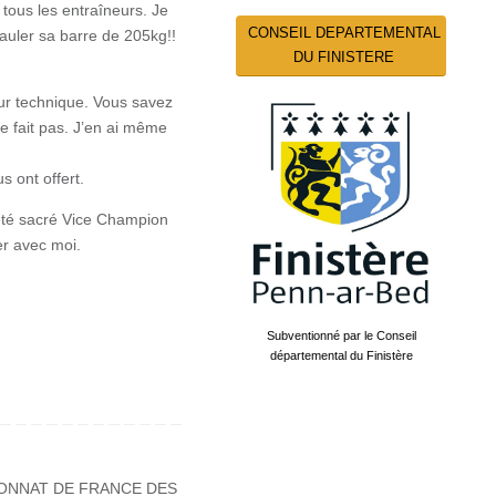
tous les entraîneurs. Je
CONSEIL DEPARTEMENTAL
pauler sa barre de 205kg!!
DU FINISTERE
eur technique. Vous savez
le fait pas. J’en ai même
s ont offert.
a été sacré Vice Champion
er avec moi.
Subventionné par le Conseil
départemental du Finistère
ONNAT DE FRANCE DES