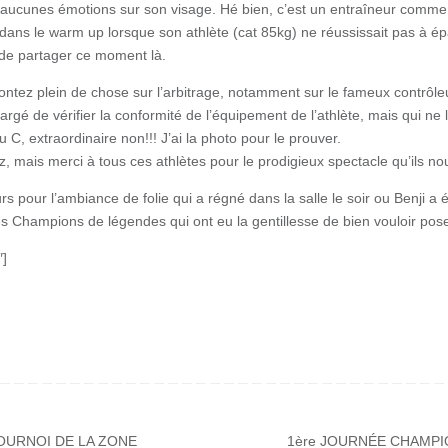
er aucunes émotions sur son visage. Hé bien, c’est un entraîneur comme 
e dans le warm up lorsque son athlète (cat 85kg) ne réussissait pas à é
é de partager ce moment là.
ontez plein de chose sur l’arbitrage, notamment sur le fameux contrôl
rgé de vérifier la conformité de l’équipement de l’athlète, mais qui ne 
 C, extraordinaire non!!! J’ai la photo pour le prouver.
z, mais merci à tous ces athlètes pour le prodigieux spectacle qu’ils nou
rs pour l’ambiance de folie qui a régné dans la salle le soir ou Benji 
s Champions de légendes qui ont eu la gentillesse de bien vouloir pos
″]
OURNOI DE LA ZONE
1ère JOURNÉE CHAMPI