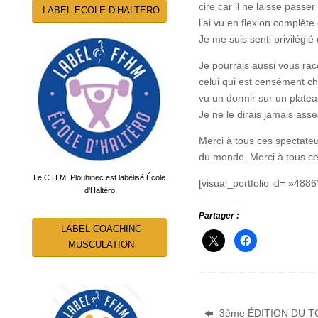
cire car il ne laisse pass
LABEL ECOLE D’HALTERO
l’ai vu en flexion complèt
Je me suis senti privilégi
Je pourrais aussi vous rac
celui qui est censément cha
vu un dormir sur un plateau
Je ne le dirais jamais asse
Merci à tous ces spectateu
du monde. Merci à tous ce
Le C.H.M. Plouhinec est labélisé École
[visual_portfolio id= »4886
d'Haltéro
Partager :
LABEL COACHING
MUSCULATION
3ème ÉDITION DU T