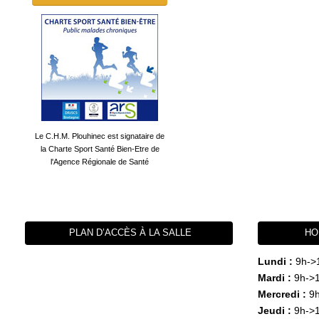
Le C.H.M. Plouhinec est signataire de
la Charte Sport Santé Bien-Etre de
l'Agence Régionale de Santé
PLAN D’ACCÈS À LA SALLE
HO
Lundi :
9h->
Mardi :
9h->1
Mercredi :
9h
Jeudi :
9h->1