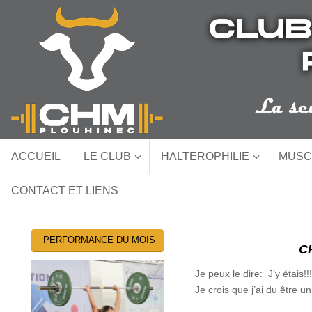
Passer
au
contenu
Passer
ACCUEIL
LE CLUB
HALTEROPHILIE
MUSC
au
contenu
CONTACT ET LIENS
PERFORMANCE DU MOIS
C
Je peux le dire: J’y étais
Je crois que j’ai du être 