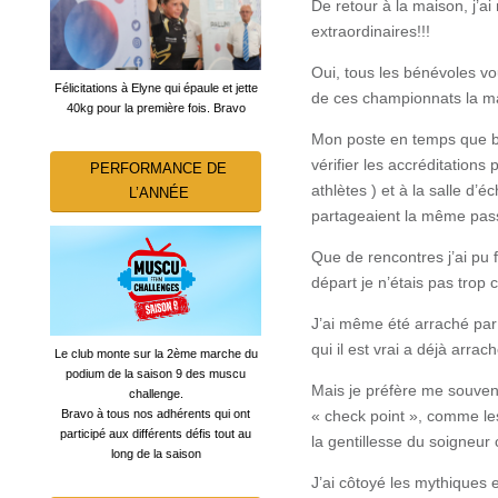
De retour à la maison, j’a
extraordinaires!!!
Oui, tous les bénévoles vo
Félicitations à Elyne qui épaule et jette
de ces championnats la ma
40kg pour la première fois. Bravo
Mon poste en temps que bén
vérifier les accréditation
PERFORMANCE DE
athlètes ) et à la salle d
L’ANNÉE
partageaient la même passi
Que de rencontres j’ai pu fa
départ je n’étais pas trop 
J’ai même été arraché par 
qui il est vrai a déjà arra
Le club monte sur la 2ème marche du
podium de la saison 9 des muscu
Mais je préfère me souve
challenge.
« check point », comme les
Bravo à tous nos adhérents qui ont
participé aux différents défis tout au
la gentillesse du soigneur
long de la saison
J’ai côtoyé les mythiques 