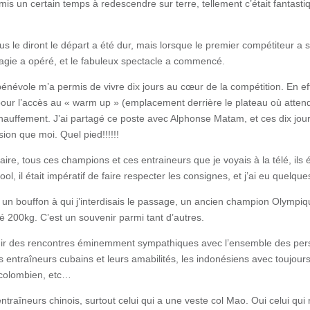
i mis un certain temps à redescendre sur terre, tellement c’était fantas
us le diront le départ a été dur, mais lorsque le premier compétiteur a 
gie a opéré, et le fabuleux spectacle a commencé.
évole m’a permis de vivre dix jours au cœur de la compétition. En effe
s pour l’accès au « warm up » (emplacement derrière le plateau où attend
’échauffement. J’ai partagé ce poste avec Alphonse Matam, et ces dix jo
on que moi. Quel pied!!!!!!
ire, tous ces champions et ces entraineurs que je voyais à la télé, ils ét
cool, il était impératif de faire respecter les consignes, et j’ai eu quelq
un bouffon à qui j’interdisais le passage, un ancien champion Olympiq
ché 200kg. C’est un souvenir parmi tant d’autres.
nir des rencontres éminemment sympathiques avec l’ensemble des pe
 entraîneurs cubains et leurs amabilités, les indonésiens avec toujours 
 colombien, etc…
entraîneurs chinois, surtout celui qui a une veste col Mao. Oui celui qu