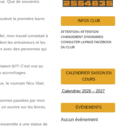
tique. Que de souvenirs
soulevé la première barre
INFOS CLUB
ATTENTION / ATTENTION
t, mon travail consistait à
CHANGEMENT D’HORAIRES
ent les entraineurs et les
CONSULTER LA PAGE FACEBOOK
DU CLUB
urs avec des personnes qui
aient là!!!! C’est vrai au
ues accrochages.
CALENDRIER SAISON EN
COURS
ue, le roumain Nicu Vlad,
Calendrier 2026 – 2027
rsonnes passées par mon
un sourire sur les lèvres,
ÉVÉNEMENTS
Aucun évènement
i ressemble à une statue de