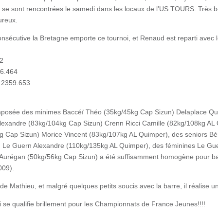
s) se sont rencontrées le samedi dans les locaux de l’US TOURS. Très 
ureux.
onsécutive la Bretagne emporte ce tournoi, et Renaud est reparti avec l
2
96.464
 2359.653
mposée des minimes Baccéï Théo (35kg/45kg Cap Sizun) Delaplace Que
lexandre (83kg/104kg Cap Sizun) Crenn Ricci Camille (82kg/108kg AL 
g Cap Sizun) Morice Vincent (83kg/107kg AL Quimper), des seniors 
 Le Guern Alexandre (110kg/135kg AL Quimper), des féminines Le Gue
 Aurégan (50kg/56kg Cap Sizun) a été suffisamment homogène pour ba
009).
de Mathieu, et malgré quelques petits soucis avec la barre, il réalise u
ui se qualifie brillement pour les Championnats de France Jeunes!!!!