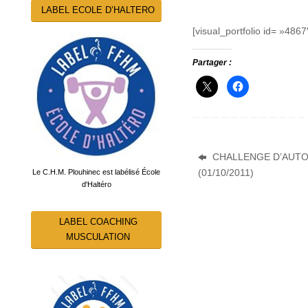
LABEL ECOLE D’HALTERO
[visual_portfolio id= »4867
Partager :
CHALLENGE D’AUTO
(01/10/2011)
Le C.H.M. Plouhinec est labélisé École
d'Haltéro
LABEL COACHING
MUSCULATION