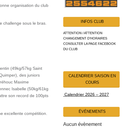
bonne organisation du club
INFOS CLUB
e challenge sous le bras.
ATTENTION / ATTENTION
CHANGEMENT D’HORAIRES
CONSULTER LA PAGE FACEBOOK
DU CLUB
ntin (49kg/57kg Saint
Quimper), des juniors
CALENDRIER SAISON EN
Béréhouc Maxime
COURS
nnec Isabelle (50kg/61kg
Calendrier 2026 – 2027
ttre son record de 100pts
ÉVÉNEMENTS
ne excellente compétition.
Aucun évènement