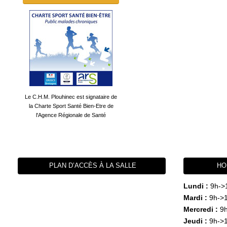
Le C.H.M. Plouhinec est signataire de
la Charte Sport Santé Bien-Etre de
l'Agence Régionale de Santé
PLAN D’ACCÈS À LA SALLE
HO
Lundi :
9h->
Mardi :
9h->1
Mercredi :
9h
Jeudi :
9h->1