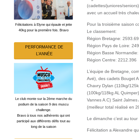
(cadettes/juniores/senior
avec un accueil très chale
Pour la troisième saison c
Félicitations à Elyne qui épaule et jette
40kg pour la première fois. Bravo
Le classement:
Région Bretagne: 2593.69
Région Pays de Loire: 24
PERFORMANCE DE
Région Basse Normandie:
L’ANNÉE
Région Centre: 2212.396
L’équipe de Bretagne, co
Avé), des cadets Bouget A
Chavry Dylan (110kg/125k
(100kg/118kg AL Quimper)
Le club monte sur la 2ème marche du
Vannes A.C) Saint Jalmes
podium de la saison 9 des muscu
(meilleur total réalisé en 2
challenge.
Bravo à tous nos adhérents qui ont
Le dimanche c’est au tour 
participé aux différents défis tout au
long de la saison
Félicitation a Alexandre q