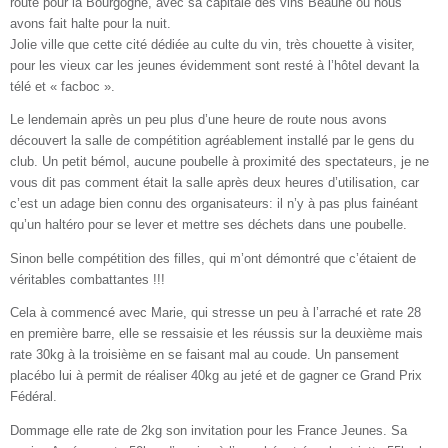
route pour la Bourgogne, avec sa capitale des vins Beaune ou nous
avons fait halte pour la nuit.
Jolie ville que cette cité dédiée au culte du vin, très chouette à visiter,
pour les vieux car les jeunes évidemment sont resté à l’hôtel devant la
télé et « facboc ».
Le lendemain après un peu plus d’une heure de route nous avons
découvert la salle de compétition agréablement installé par le gens du
club. Un petit bémol, aucune poubelle à proximité des spectateurs, je ne
vous dit pas comment était la salle après deux heures d’utilisation, car
c’est un adage bien connu des organisateurs: il n’y à pas plus fainéant
qu’un haltéro pour se lever et mettre ses déchets dans une poubelle.
Sinon belle compétition des filles, qui m’ont démontré que c’étaient de
véritables combattantes !!!
Cela à commencé avec Marie, qui stresse un peu à l’arraché et rate 28
en première barre, elle se ressaisie et les réussis sur la deuxième mais
rate 30kg à la troisième en se faisant mal au coude. Un pansement
placébo lui à permit de réaliser 40kg au jeté et de gagner ce Grand Prix
Fédéral.
Dommage elle rate de 2kg son invitation pour les France Jeunes. Sa