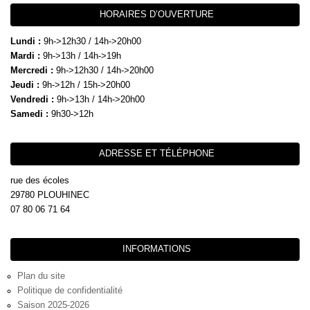
HORAIRES D’OUVERTURE
Lundi :
9h->12h30 / 14h->20h00
Mardi :
9h->13h / 14h->19h
Mercredi :
9h->12h30 / 14h->20h00
Jeudi :
9h->12h / 15h->20h00
Vendredi :
9h->13h / 14h->20h00
Samedi :
9h30->12h
ADRESSE ET TÉLÉPHONE
rue des écoles
29780 PLOUHINEC
07 80 06 71 64
INFORMATIONS
Plan du site
Politique de confidentialité
Saison 2025-2026