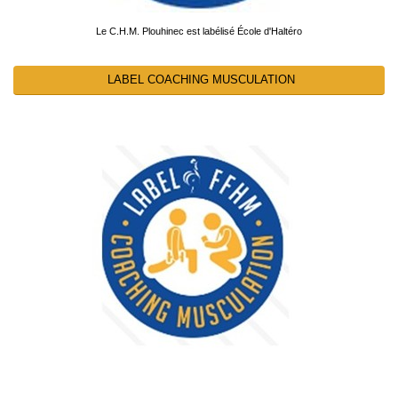
Le C.H.M. Plouhinec est labélisé École d'Haltéro
LABEL COACHING MUSCULATION