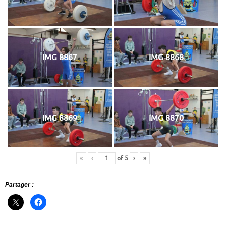
IMG 8867
IMG 8868
IMG 8869
IMG 8870
«
‹
of
5
›
»
Partager :