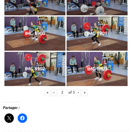
IMG 8900
IMG 8901
IMG 8902
IMG 8903
«
‹
of
5
›
»
Partager :