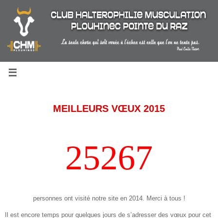
Passer
au
contenu
MEILLEURS VŒUX 2015
25267
personnes ont visité notre site en 2014. Merci à tous !
Il est encore temps pour quelques jours de s’adresser des vœux pour cet