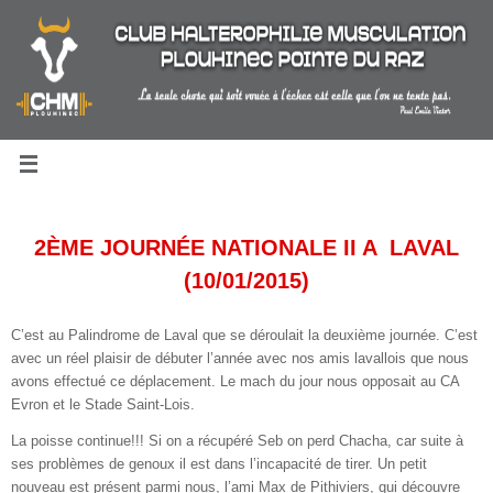
Passer
au
contenu
2ÈME JOURNÉE NATIONALE II A LAVAL
(10/01/2015)
C’est au Palindrome de Laval que se déroulait la deuxième journée. C’est
avec un réel plaisir de débuter l’année avec nos amis lavallois que nous
avons effectué ce déplacement. Le mach du jour nous opposait
au CA
Evron et le Stade Saint-Lois.
La poisse continue!!! Si on a récupéré Seb on perd Chacha, car suite à
ses problèmes de genoux il est dans l’incapacité de tirer. Un petit
nouveau est présent parmi nous, l’ami Max de Pithiviers, qui découvre