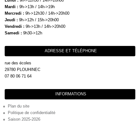
Lundi :
9h->12h30 / 14h->20h00
Mardi :
9h->13h / 14h->19h
Mercredi :
9h->12h30 / 14h->20h00
Jeudi :
9h->12h / 15h->20h00
Vendredi :
9h->13h / 14h->20h00
Samedi :
9h30->12h
ADRESSE ET TÉLÉPHONE
rue des écoles
29780 PLOUHINEC
07 80 06 71 64
INFORMATIONS
Plan du site
Politique de confidentialité
Saison 2025-2026