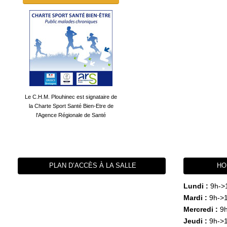
Le C.H.M. Plouhinec est signataire de
la Charte Sport Santé Bien-Etre de
l'Agence Régionale de Santé
PLAN D’ACCÈS À LA SALLE
HO
Lundi :
9h->
Mardi :
9h->1
Mercredi :
9h
Jeudi :
9h->1