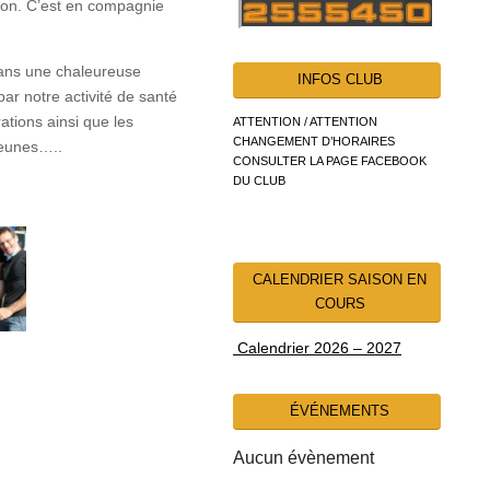
tion. C’est en compagnie
 dans une chaleureuse
INFOS CLUB
ar notre activité de santé
ations ainsi que les
ATTENTION / ATTENTION
CHANGEMENT D’HORAIRES
 jeunes…..
CONSULTER LA PAGE FACEBOOK
DU CLUB
CALENDRIER SAISON EN
COURS
Calendrier 2026 – 2027
ÉVÉNEMENTS
Aucun évènement