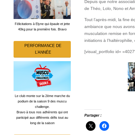
Depuis que notre associat
de Théo, Lolo, Nono et Am
Tout l’après-midi, la fine 
Félicitations à Elyne qui épaule et jette
ambiance que nous avons ac
40kg pour la première fois. Bravo
musculation remise en form
initiations à l’haltérophil
PERFORMANCE DE
[visual_portfolio id= »4027
L’ANNÉE
Le club monte sur la 2ème marche du
podium de la saison 9 des muscu
challenge.
Bravo à tous nos adhérents qui ont
Partager :
participé aux différents défis tout au
long de la saison