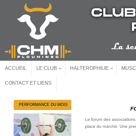
Passer
au
contenu
Passer
ACCUEIL
LE CLUB
HALTEROPHILIE
MUSC
au
contenu
CONTACT ET LIENS
PERFORMANCE DU MOIS
F
Le forum des associations d
place du marché. Une premi