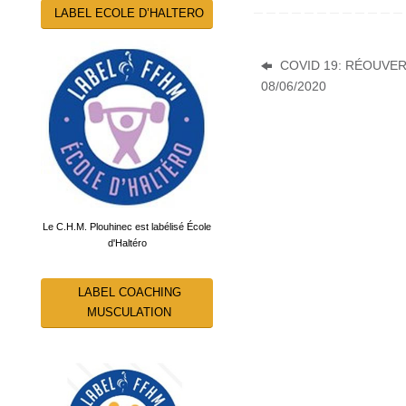
LABEL ECOLE D’HALTERO
COVID 19: RÉOUVER
08/06/2020
Le C.H.M. Plouhinec est labélisé École
d'Haltéro
LABEL COACHING
MUSCULATION