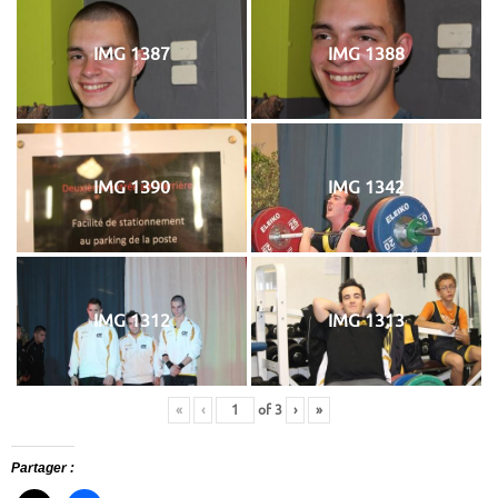
IMG 1387
IMG 1388
IMG 1390
IMG 1342
IMG 1312
IMG 1313
«
‹
of
3
›
»
Partager :