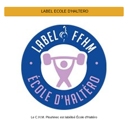
LABEL ECOLE D’HALTERO
Le C.H.M. Plouhinec est labélisé École d'Haltéro