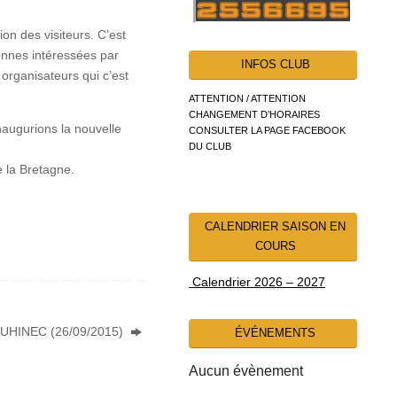
ion des visiteurs. C’est
onnes intéressées par
INFOS CLUB
organisateurs qui c’est
ATTENTION / ATTENTION
CHANGEMENT D’HORAIRES
naugurions la nouvelle
CONSULTER LA PAGE FACEBOOK
DU CLUB
e la Bretagne.
CALENDRIER SAISON EN
COURS
Calendrier 2026 – 2027
HINEC (26/09/2015)
ÉVÉNEMENTS
Aucun évènement