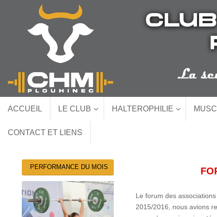
Passer
au
contenu
Passer
ACCUEIL
LE CLUB
HALTEROPHILIE
MUSC
au
contenu
CONTACT ET LIENS
PERFORMANCE DU MOIS
FOR
Le forum des associations 
2015/2016, nous avions re