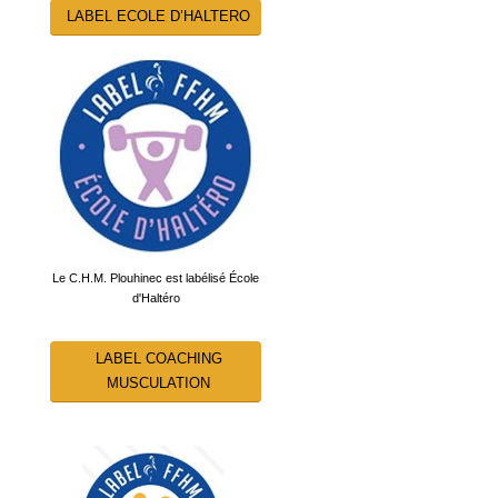
LABEL ECOLE D’HALTERO
Le C.H.M. Plouhinec est labélisé École
d'Haltéro
LABEL COACHING
MUSCULATION