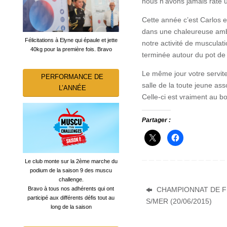
nous n’avons jamais raté u
Cette année c’est Carlos et
dans une chaleureuse ambi
Félicitations à Elyne qui épaule et jette
notre activité de musculat
40kg pour la première fois. Bravo
terminée autour du pot de l
Le même jour votre servite
PERFORMANCE DE
salle de la toute jeune as
L’ANNÉE
Celle-ci est vraiment au b
Partager :
Le club monte sur la 2ème marche du
podium de la saison 9 des muscu
challenge.
CHAMPIONNAT DE F
Bravo à tous nos adhérents qui ont
participé aux différents défis tout au
S/MER (20/06/2015)
long de la saison