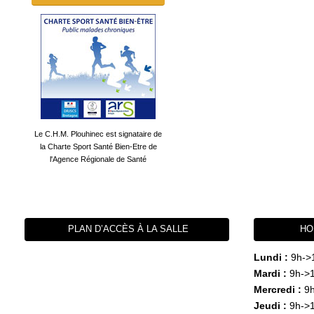
Le C.H.M. Plouhinec est signataire de
la Charte Sport Santé Bien-Etre de
l'Agence Régionale de Santé
PLAN D’ACCÈS À LA SALLE
HO
Lundi :
9h->
Mardi :
9h->1
Mercredi :
9h
Jeudi :
9h->1