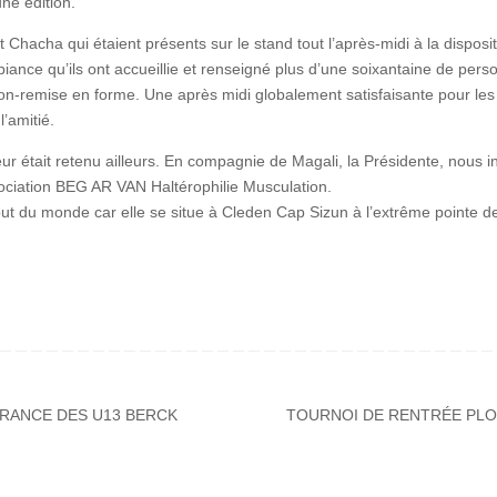
ne édition.
 Chacha qui étaient présents sur le stand tout l’après-midi à la disposit
ance qu’ils ont accueillie et renseigné plus d’une soixantaine de pers
ion-remise en forme. Une après midi globalement satisfaisante pour les 
’amitié.
ur était retenu ailleurs. En compagnie de Magali, la Présidente, nous i
sociation BEG AR VAN Haltérophilie Musculation.
out du monde car elle se situe à Cleden Cap Sizun à l’extrême pointe d
RANCE DES U13 BERCK
TOURNOI DE RENTRÉE PLOU