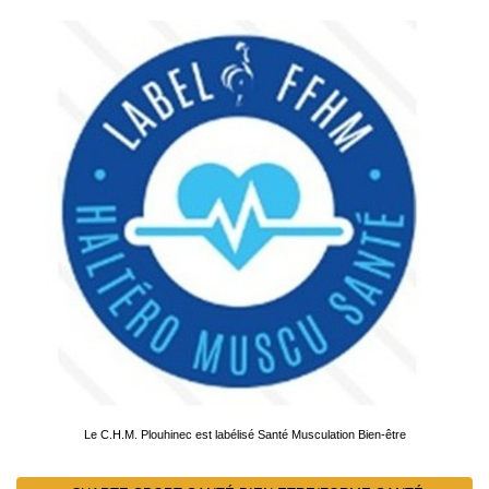
Le C.H.M. Plouhinec est labélisé Santé Musculation Bien-être