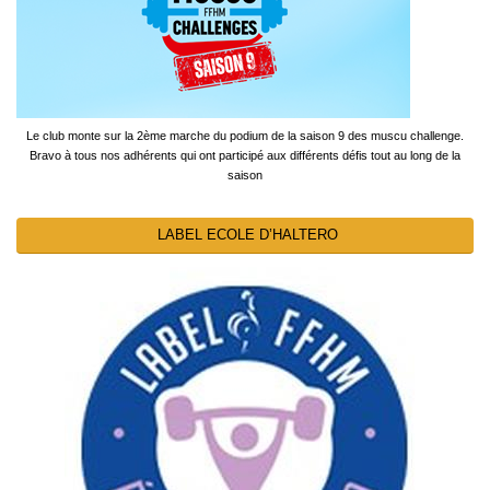
Le club monte sur la 2ème marche du podium de la saison 9 des muscu challenge.
Bravo à tous nos adhérents qui ont participé aux différents défis tout au long de la
saison
LABEL ECOLE D’HALTERO