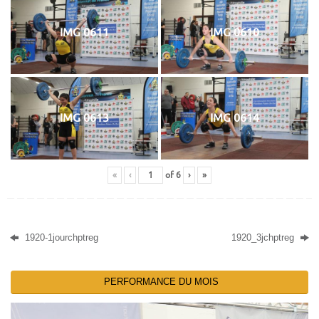
IMG 0611
IMG 0610
IMG 0613
IMG 0614
«
‹
of
6
›
»
1920-1jourchptreg
1920_3jchptreg
PERFORMANCE DU MOIS