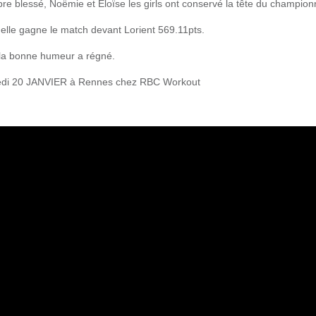
e blessé, Noëmie et Eloïse les girls ont conservé la tête du champion
elle gagne le match devant Lorient 569.11pts.
 la bonne humeur a régné.
medi 20 JANVIER à Rennes chez RBC Workout