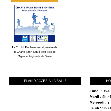
Le C.H.M. Plouhinec est signataire de
la Charte Sport Santé Bien-Etre de
l'Agence Régionale de Santé
PLAN D’ACCÈS À LA SALLE
HO
Lundi :
9h->
Mardi :
9h->1
Mercredi :
9h
Jeudi :
9h->1