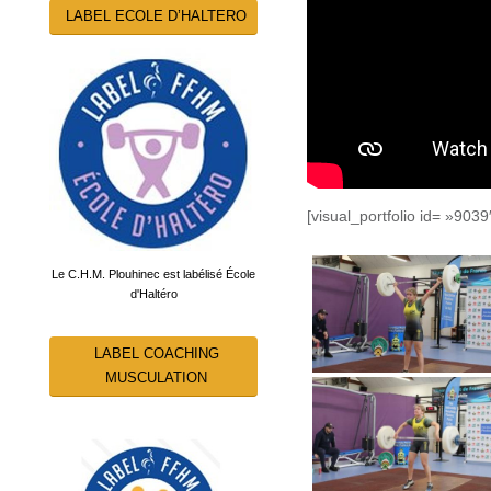
LABEL ECOLE D’HALTERO
[visual_portfolio id= »9039
Le C.H.M. Plouhinec est labélisé École
d'Haltéro
LABEL COACHING
MUSCULATION