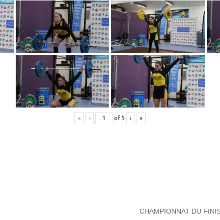
«
‹
of
5
›
»
CHAMPIONNAT DU FINI