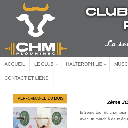
Passer
au
contenu
Passer
ACCUEIL
LE CLUB
HALTEROPHILIE
MUSC
au
contenu
CONTACT ET LIENS
PERFORMANCE DU MOIS
2ème J
le 2ème tour du championna
avec un match à deux éq