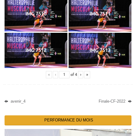
IMG 7510
IMG 7511
IMG 7512
IMG 7513
«
‹
of
4
›
»
avenir_4
Finale-CF-2022
PERFORMANCE DU MOIS