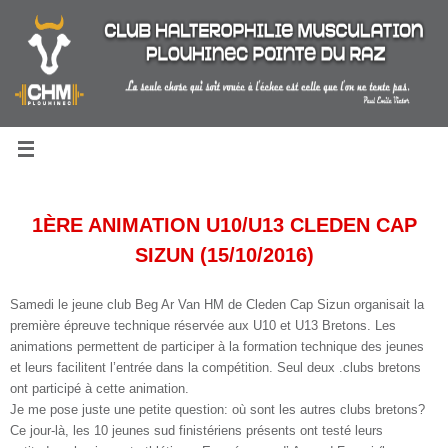
Passer
au
contenu
1ÈRE ANIMATION U10/U13 CLEDEN CAP
SIZUN (15/10/2016)
Samedi le jeune club Beg Ar Van HM de Cleden Cap Sizun organisait la
première épreuve technique réservée aux U10 et U13 Bretons. Les
animations permettent de participer à la formation technique des jeunes
et leurs facilitent l’entrée dans la compétition
. Seul deux .clubs bretons
ont participé à cette animation.
Je me pose juste une petite question: où sont les autres clubs bretons?
Ce jour-là, les 10 jeunes sud finistériens présents ont testé leurs