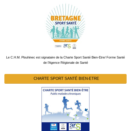
Le C.H.M. Plouhinec est signataire de la Charte Sport Santé Bien-Etre/ Forme Santé
de l'Agence Régionale de Santé
CHARTE SPORT SANTÉ BIEN-ETRE