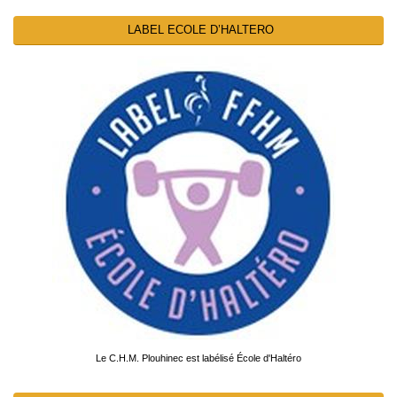
LABEL ECOLE D’HALTERO
Le C.H.M. Plouhinec est labélisé École d'Haltéro