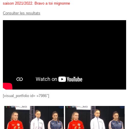
saison 2021/2022. Bravo a toi mignonne
Consulter les resultats
[visual_portfolio id= »7986″]
1-2
1-1