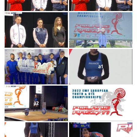
1-3
1-0
1
a1
a2
Affiche-U17