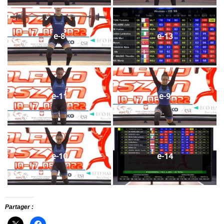
e-8
e-13
e-11
e-9
e-10
e-14
Partager :