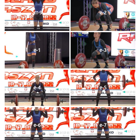
arr-9
e-2
e-1
e-3
e-4
e-5
e-6
e-7