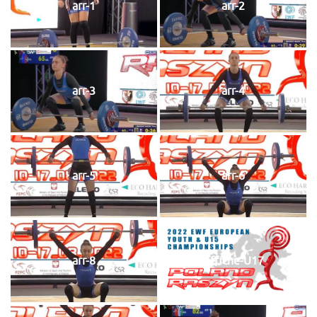
arr-1
arr-2
arr-3
arr-4
arr-5
arr-6
arr-8
Affiche-U17