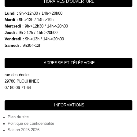
HORAIRES D’OUVERTURE
Lundi :
9h->12h30 / 14h->20h00
Mardi :
9h->13h / 14h->19h
Mercredi :
9h->12h30 / 14h->20h00
Jeudi :
9h->12h / 15h->20h00
Vendredi :
9h->13h / 14h->20h00
Samedi :
9h30->12h
ADRESSE ET TÉLÉPHONE
rue des écoles
29780 PLOUHINEC
07 80 06 71 64
INFORMATIONS
Plan du site
Politique de confidentialité
Saison 2025-2026