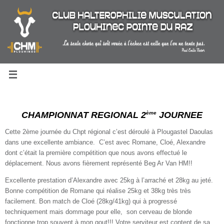
Passer
au
contenu
CHAMPIONNAT REGIONAL 2
ème
JOURNEE
Cette 2ème journée du Chpt régional c’est déroulé à Plougastel Daoulas
dans une excellente ambiance. C’est avec Romane, Cloé, Alexandre
dont c’était la première compétition que nous avons effectué le
déplacement. Nous avons fièrement représenté Beg Ar Van HM!!
Excellente prestation d’Alexandre avec 25kg à l’arraché et 28kg au jeté.
Bonne compétition de Romane qui réalise 25kg et 38kg très très
facilement. Bon match de Cloé (28kg/41kg) qui à progressé
techniquement mais dommage pour elle, son cerveau de blonde
fonctionne trop souvent à mon gout!!! Votre serviteur est content de sa