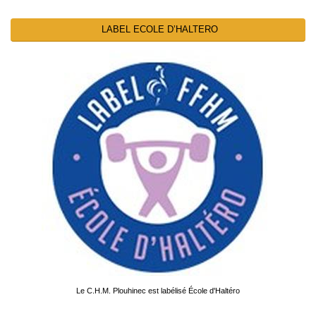
LABEL ECOLE D’HALTERO
Le C.H.M. Plouhinec est labélisé École d'Haltéro