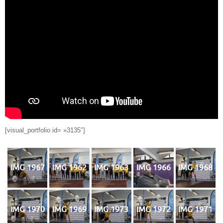
[visual_portfolio id= »3135″]
IMG 1967
IMG 1962
IMG 1963
IMG 1966
IMG 1968
IMG 1970
IMG 1969
IMG 1973
IMG 1972
IMG 1971