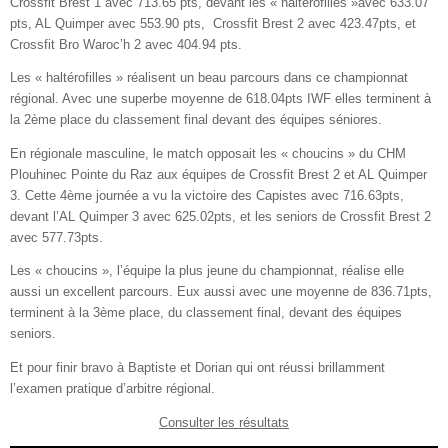
Crossfit Brest 1 avec 713.65 pts, devant les « haltérofilles »avec 633.07
pts, AL Quimper avec 553.90 pts, Crossfit Brest 2 avec 423.47pts, et
Crossfit Bro Waroc’h 2 avec 404.94 pts.
Les « haltérofilles » réalisent un beau parcours dans ce championnat
régional. Avec une superbe moyenne de
618.04pts
IWF elles terminent à
la 2ème place du classement final devant des équipes séniores.
En régionale masculine, le match opposait les « choucins » du CHM
Plouhinec Pointe du Raz aux équipes de Crossfit Brest 2 et AL Quimper
3. Cette 4ème journée a vu la victoire des Capistes avec 716.63pts,
devant l’AL Quimper 3 avec 625.02pts, et les seniors de Crossfit Brest 2
avec 577.73pts.
Les « choucins », l’équipe la plus jeune du championnat, réalise elle
aussi un excellent parcours. Eux aussi avec une moyenne de 836.71pts,
terminent à la 3ème place, du classement final, devant des équipes
seniors.
Et pour finir bravo à Baptiste et Dorian qui ont réussi brillamment
l’examen pratique d’arbitre régional.
Consulter les résultats