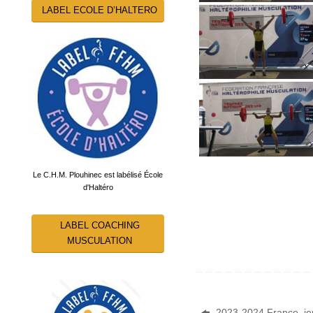
LABEL ECOLE D’HALTERO
Le C.H.M. Plouhinec est labélisé École
d'Haltéro
LABEL COACHING
MUSCULATION
2023-2024 France_je