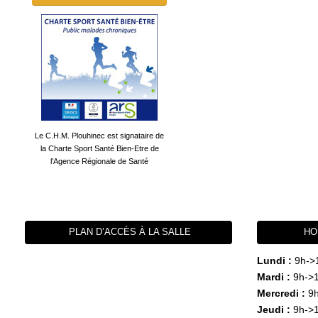
Le C.H.M. Plouhinec est signataire de
la Charte Sport Santé Bien-Etre de
l'Agence Régionale de Santé
PLAN D’ACCÈS À LA SALLE
HO
Lundi :
9h->
Mardi :
9h->1
Mercredi :
9h
Jeudi :
9h->1