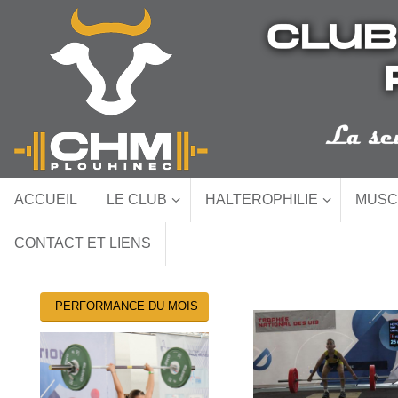
Passer
au
contenu
Passer
ACCUEIL
LE CLUB
HALTEROPHILIE
MUSC
au
contenu
CONTACT ET LIENS
PERFORMANCE DU MOIS