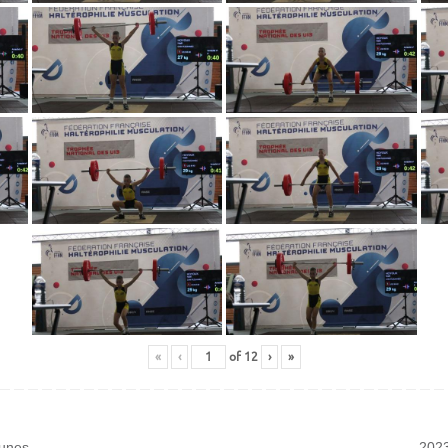
«
‹
of
12
›
»
unes
2023