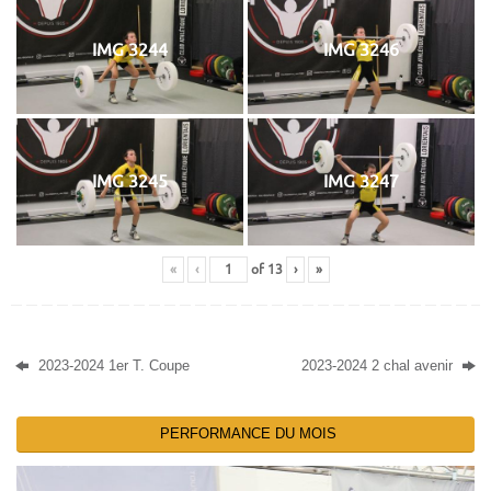
IMG 3244
IMG 3246
IMG 3245
IMG 3247
«
‹
of
13
›
»
2023-2024 1er T. Coupe
2023-2024 2 chal avenir
PERFORMANCE DU MOIS