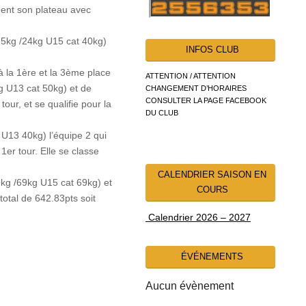
ment son plateau avec
5kg /24kg U15 cat 40kg)
INFOS CLUB
à la 1ère et la 3ème place
ATTENTION / ATTENTION
g U13 cat 50kg) et de
CHANGEMENT D’HORAIRES
CONSULTER LA PAGE FACEBOOK
ur, et se qualifie pour la
DU CLUB
U13 40kg) l’équipe 2 qui
1er tour. Elle se classe
CALENDRIER SAISON EN
kg /69kg U15 cat 69kg) et
COURS
otal de 642.83pts soit
Calendrier 2026 – 2027
ÉVÉNEMENTS
Aucun évènement