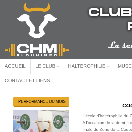
Passer
au
contenu
Passer
ACCUEIL
LE CLUB
HALTEROPHILIE
MUSC
au
contenu
CONTACT ET LIENS
PERFORMANCE DU MOIS
COU
L’école d’haltérophilie du
A l’occasion de la demi-fi
finale de Zone de la Coupe