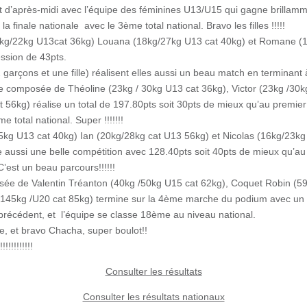
t d’après-midi avec l’équipe des féminines U13/U15 qui gagne brillam
 la finale nationale avec le 3ème total national. Bravo les filles !!!!!
g/22kg U13cat 36kg) Louana (18kg/27kg U13 cat 40kg) et Romane (1
ession de 43pts.
garçons et une fille) réalisent elles aussi un beau match en terminant 
re composée de Théoline (23kg / 30kg U13 cat 36kg), Victor (23kg /30k
56kg) réalise un total de 197.80pts soit 30pts de mieux qu’au premier to
e total national. Super !!!!!!!
kg U13 cat 40kg) Ian (20kg/28kg cat U13 56kg) et Nicolas (16kg/23kg 
e aussi une belle compétition avec 128.40pts soit 40pts de mieux qu’au 
’est un beau parcours!!!!!!
sée de Valentin Tréanton (40kg /50kg U15 cat 62kg), Coquet Robin (59
145kg /U20 cat 85kg) termine sur la 4ème marche du podium avec un t
précédent, et l’équipe se classe 18ème au niveau national.
ge, et bravo Chacha, super boulot!!
!!!!!!!!!!!
Consulter les résultats
Consulter les résultats nationaux