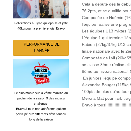
Cela a débuté dès le débu
76.2pts, et se qualifie pour
Composée de Noémie (16k
Félicitations à Elyne qui épaule et jette
l’équipe réalise une progr
40kg pour la première fois. Bravo
Les équipes U13 mixtes (2 
L’équipe 1 qui termine 1è
PERFORMANCE DE
Fabien (27kg/37kg U13 cat 
L’ANNÉE
finale nationale avec le 2èm
Composée de Lyli (20kg/25
se classe 3ème réalise ell
8ème au niveau national. C
En juniors l’équipe compo
Alexandre Bouget (115kg /
100pts de plus qu’au tour 
Le club monte sur la 2ème marche du
Merci à Mat pour l’arbitra
podium de la saison 9 des muscu
challenge.
Bravo à tous!!!!!!!!!!!!!!!!!!!!!!!
Bravo à tous nos adhérents qui ont
participé aux différents défis tout au
long de la saison