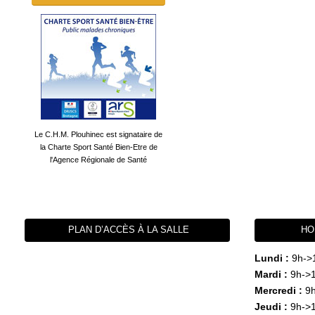
Le C.H.M. Plouhinec est signataire de
la Charte Sport Santé Bien-Etre de
l'Agence Régionale de Santé
PLAN D’ACCÈS À LA SALLE
HO
Lundi :
9h->
Mardi :
9h->1
Mercredi :
9h
Jeudi :
9h->1