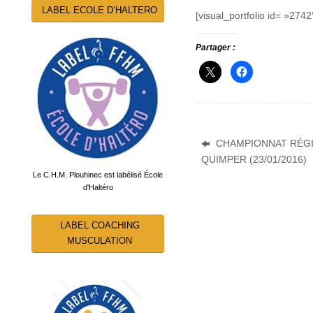
LABEL ECOLE D’HALTERO
[visual_portfolio id= »2742
Partager :
CHAMPIONNAT RÉGI
QUIMPER (23/01/2016)
Le C.H.M. Plouhinec est labélisé École
d'Haltéro
LABEL COACHING
MUSCULATION