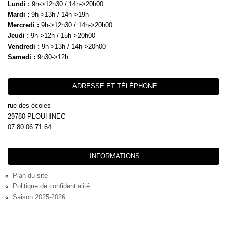
Lundi :
9h->12h30 / 14h->20h00
Mardi :
9h->13h / 14h->19h
Mercredi :
9h->12h30 / 14h->20h00
Jeudi :
9h->12h / 15h->20h00
Vendredi :
9h->13h / 14h->20h00
Samedi :
9h30->12h
ADRESSE ET TÉLÉPHONE
rue des écoles
29780 PLOUHINEC
07 80 06 71 64
INFORMATIONS
Plan du site
Politique de confidentialité
Saison 2025-2026