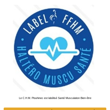
Le C.H.M. Plouhinec est labélisé Santé Musculation Bien-être