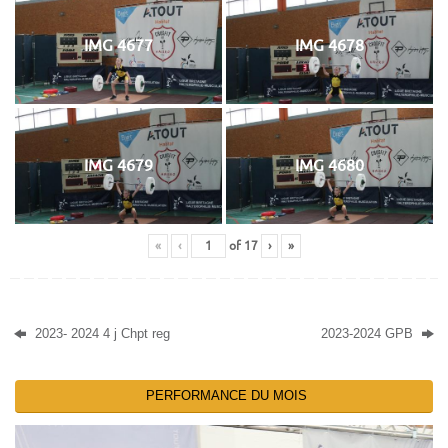
IMG 4677
IMG 4678
IMG 4679
IMG 4680
«
‹
of
17
›
»
2023- 2024 4 j Chpt reg
2023-2024 GPB
PERFORMANCE DU MOIS