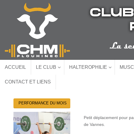
Passer
au
contenu
Passer
ACCUEIL
LE CLUB
HALTEROPHILIE
MUSC
au
contenu
CONTACT ET LIENS
PERFORMANCE DU MOIS
Petit déplacement pour par
de Vannes.