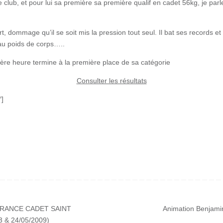
e club, et pour lui sa première sa première qualif en cadet 56kg, je par
t, dommage qu’il se soit mis la pression tout seul. Il bat ses records et
au poids de corps…..
nière heure termine à la première place de sa catégorie
Consulter les résultats
″]
RANCE CADET SAINT
Animation Benjam
 & 24/05/2009)