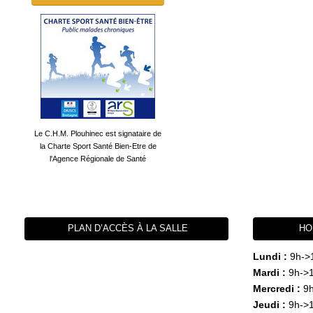
Le C.H.M. Plouhinec est signataire de
la Charte Sport Santé Bien-Etre de
l'Agence Régionale de Santé
PLAN D’ACCÈS À LA SALLE
HO
Lundi :
9h->
Mardi :
9h->1
Mercredi :
9h
Jeudi :
9h->1