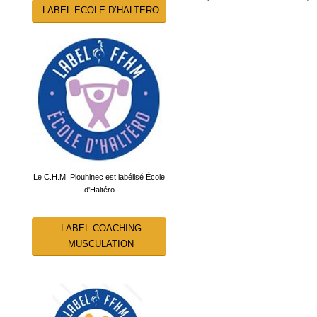
LABEL ECOLE D’HALTERO
Le C.H.M. Plouhinec est labélisé École
d'Haltéro
LABEL COACHING
MUSCULATION