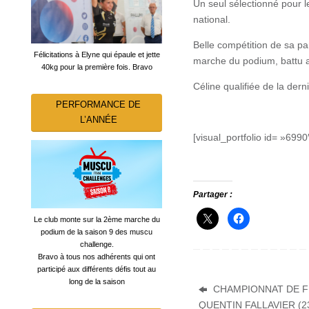
Un seul sélectionné pour l
national.
Belle compétition de sa par
Félicitations à Elyne qui épaule et jette
marche du podium, battu 
40kg pour la première fois. Bravo
Céline qualifiée de la der
PERFORMANCE DE
L’ANNÉE
[visual_portfolio id= »6990
Partager :
Le club monte sur la 2ème marche du
podium de la saison 9 des muscu
challenge.
Bravo à tous nos adhérents qui ont
participé aux différents défis tout au
long de la saison
CHAMPIONNAT DE F
QUENTIN FALLAVIER (23