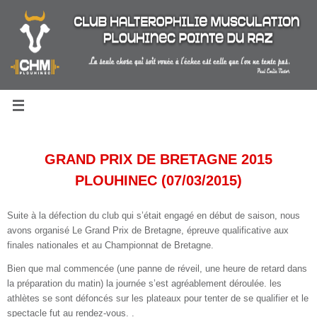
Passer
au
contenu
GRAND PRIX DE BRETAGNE 2015
PLOUHINEC
(07/03/2015)
Suite à la défection du club qui s’était engagé en début de saison, nous
avons organisé Le Grand Prix de Bretagne, épreuve qualificative aux
finales nationales et au Championnat de Bretagne.
Bien que mal commencée (une panne de réveil, une heure de retard dans
la préparation du matin) la journée s’est agréablement déroulée. les
athlètes se sont défoncés sur les plateaux pour tenter de se qualifier et le
spectacle fut au rendez-vous. .