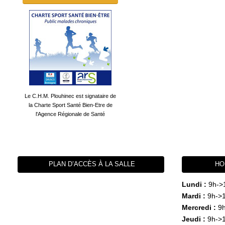
Le C.H.M. Plouhinec est signataire de
la Charte Sport Santé Bien-Etre de
l'Agence Régionale de Santé
PLAN D’ACCÈS À LA SALLE
HO
Lundi :
9h->
Mardi :
9h->1
Mercredi :
9h
Jeudi :
9h->1