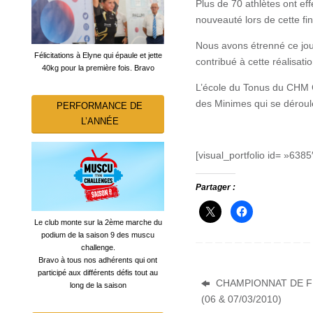
Plus de 70 athlètes ont ef
nouveauté lors de cette fi
Nous avons étrenné ce jour
Félicitations à Elyne qui épaule et jette
contribué à cette réalisatio
40kg pour la première fois. Bravo
L’école du Tonus du CHM C
des Minimes qui se déroule
PERFORMANCE DE
L’ANNÉE
[visual_portfolio id= »6385
Partager :
Le club monte sur la 2ème marche du
podium de la saison 9 des muscu
challenge.
Bravo à tous nos adhérents qui ont
participé aux différents défis tout au
CHAMPIONNAT DE F
long de la saison
(06 & 07/03/2010)