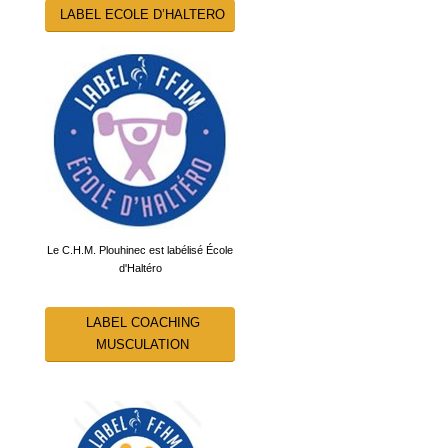
LABEL ECOLE D’HALTERO
Le C.H.M. Plouhinec est labélisé École
d'Haltéro
LABEL COACHING
MUSCULATION