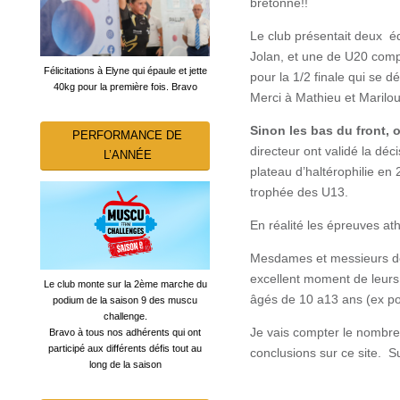
bretonne!!
Le club présentait deux é
Jolan, et une de U20 comp
Félicitations à Elyne qui épaule et jette
pour la 1/2 finale qui se 
40kg pour la première fois. Bravo
Merci à Mathieu et Marilou
Sinon les bas du front, 
PERFORMANCE DE
directeur ont validé la dé
L’ANNÉE
plateau d’haltérophilie en 
trophée des U13.
En réalité les épreuves at
Mesdames et messieurs des
excellent moment de leurs
Le club monte sur la 2ème marche du
âgés de 10 a13 ans (ex po
podium de la saison 9 des muscu
challenge.
Je vais compter le nombre 
Bravo à tous nos adhérents qui ont
participé aux différents défis tout au
conclusions sur ce site. Su
long de la saison