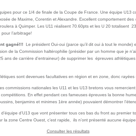
quipes pour ce 1/4 de finale de la Coupe de France. Une équipe U13 
osée de Maxime, Corentin et Alexandre. Excellent comportement des »c
déroulera à Quimper. Les U11 réalisent 70.60pts et les U 20 totalisent 2
 pour l’arbitrage!
ont gagné!!!
Le président Oui-oui (parce qu’il dit oui à tout le monde)
cision de la Commission haltérophilie (présider par un homme que je n’a
25 ans de carrière d’entraineur) de supprimer les épreuves athlétiques l
hlétiques sont devenues facultatives en région et en zone, donc rayées 
 commissions nationales les U11 et les U13 bretons vous remercient d
 compétitions. En effet pendant ces fameuses épreuves la bonne humeu
ussins, benjamins et minimes 1ère année) pouvaient démontrer l’éten
d’équipe d’U13 que vont présenter tous ces bas du front au premier tour 
r la zone Centre Ouest, c’est rapide, ils n’ont présenté aucune équipe!!
Consulter les résultats