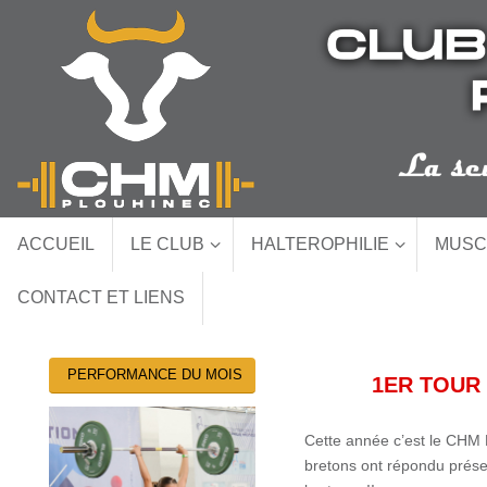
Passer
au
contenu
Passer
ACCUEIL
LE CLUB
HALTEROPHILIE
MUSC
au
contenu
CONTACT ET LIENS
PERFORMANCE DU MOIS
1ER TOUR
Cette année c’est le CHM P
bretons ont répondu présent