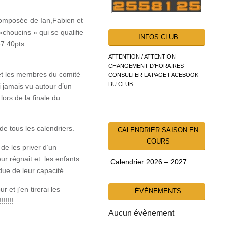
composée de Ian,Fabien et
houcins » qui se qualifie
INFOS CLUB
37.40pts
ATTENTION / ATTENTION
CHANGEMENT D’HORAIRES
 et les membres du comité
CONSULTER LA PAGE FACEBOOK
DU CLUB
i jamais vu autour d’un
ors de la finale du
de tous les calendriers.
CALENDRIER SAISON EN
COURS
e les priver d’un
r régnait et les enfants
Calendrier 2026 – 2027
due de leur capacité.
et j’en tirerai les
ÉVÉNEMENTS
!!!!!
Aucun évènement