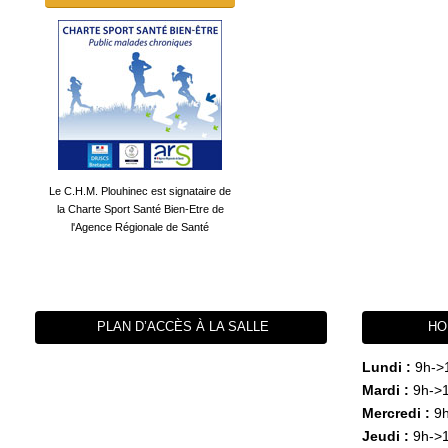
Le C.H.M. Plouhinec est signataire de
la Charte Sport Santé Bien-Etre de
l'Agence Régionale de Santé
PLAN D’ACCÈS À LA SALLE
HO
Lundi :
9h->
Mardi :
9h->1
Mercredi :
9h
Jeudi :
9h->1