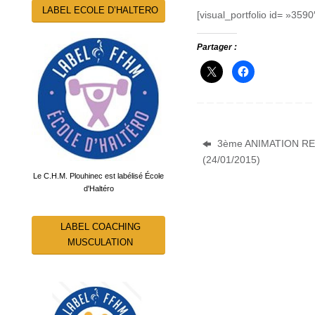
LABEL ECOLE D’HALTERO
[visual_portfolio id= »3590
Partager :
3ème ANIMATION REG
(24/01/2015)
Le C.H.M. Plouhinec est labélisé École
d'Haltéro
LABEL COACHING
MUSCULATION