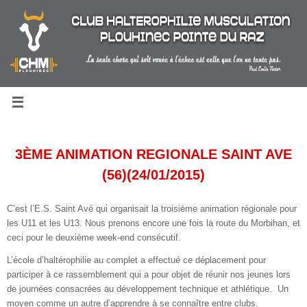
Passer
au
contenu
3ÈME ANIMATION REGIONALE SAINT AVE
(56)(24/01/2015)
C’est l’E.S. Saint Avé qui organisait la troisième animation régionale pour
les U11 et les U13. Nous prenons encore une fois la route du Morbihan, et
ceci pour le deuxième week-end consécutif.
L’école d’haltérophilie au complet a effectué
ce déplacement pour
participer à ce rassemblement qui a pour objet de réunir nos jeunes lors
de journées consacrées au développement technique et athlétique. Un
moyen comme un autre d’apprendre à se connaître entre clubs.