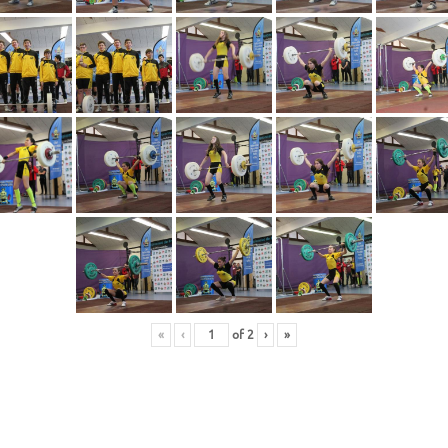
«
‹
of
2
›
»