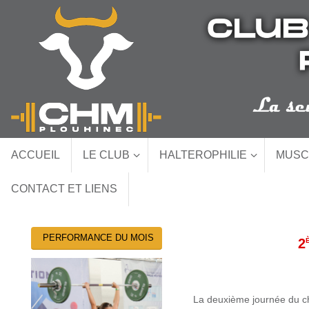
Passer
au
contenu
Passer
ACCUEIL
LE CLUB
HALTEROPHILIE
MUSC
au
contenu
CONTACT ET LIENS
PERFORMANCE DU MOIS
2
La deuxième journée du ch