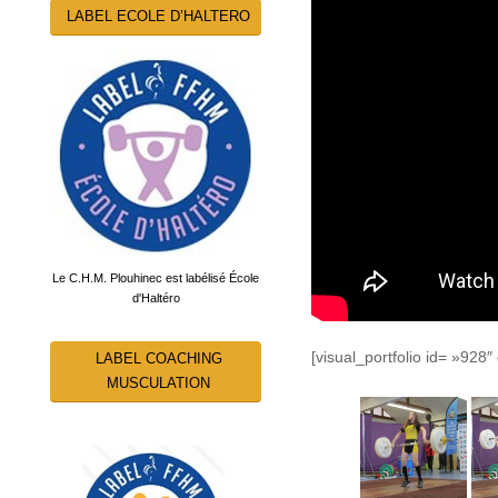
LABEL ECOLE D’HALTERO
Le C.H.M. Plouhinec est labélisé École
d'Haltéro
[visual_portfolio id= »928″
LABEL COACHING
MUSCULATION