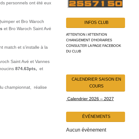
ds personnels ont été eux
L Quimper et Bro Waroch
INFOS CLUB
ts
et Bro Waroch Saint Avé
ATTENTION / ATTENTION
CHANGEMENT D’HORAIRES
CONSULTER LA PAGE FACEBOOK
match et s’installe à la
DU CLUB
aroch Saint Avé et Vannes
Choucins
874.63pts,
et
CALENDRIER SAISON EN
COURS
 du championnat, réalise
Calendrier 2026 – 2027
ÉVÉNEMENTS
Aucun évènement