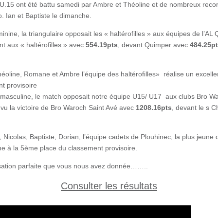
U.15 ont été battu samedi par Ambre et Théoline et de nombreux recor
o. Ian et Baptiste le dimanche.
inine, la triangulaire opposait les « haltérofilles » aux équipes de l’A
ent aux « haltérofilles » avec
554.19pts
, devant Quimper avec
484.25p
ine, Romane et Ambre l’équipe des haltérofilles» réalise un excellent 
t provisoire
 masculine, le match opposait notre équipe U15/ U17 aux clubs Bro W
vu la victoire de Bro Waroch Saint Avé avec
1208.16pts
, devant le s 
icolas, Baptiste, Dorian, l’équipe cadets de Plouhinec, la plus jeune
nne à la 5ème place du classement provisoire.
isation parfaite que vous nous avez donnée……..
Consulter les résultats