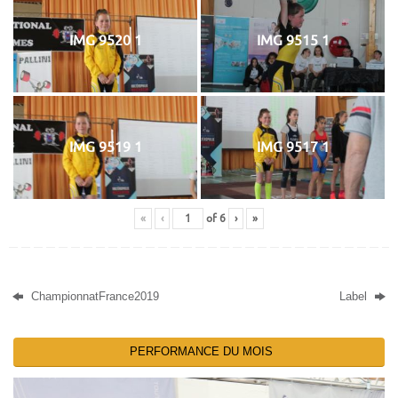
IMG 9520 1
IMG 9515 1
IMG 9519 1
IMG 9517 1
«
‹
of
6
›
»
ChampionnatFrance2019
Label
PERFORMANCE DU MOIS