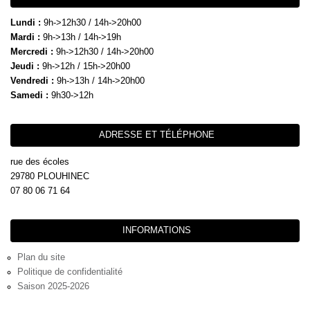
Lundi :
9h->12h30 / 14h->20h00
Mardi :
9h->13h / 14h->19h
Mercredi :
9h->12h30 / 14h->20h00
Jeudi :
9h->12h / 15h->20h00
Vendredi :
9h->13h / 14h->20h00
Samedi :
9h30->12h
ADRESSE ET TÉLÉPHONE
rue des écoles
29780 PLOUHINEC
07 80 06 71 64
INFORMATIONS
Plan du site
Politique de confidentialité
Saison 2025-2026