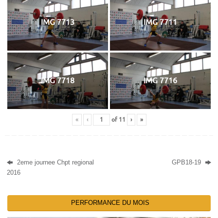
IMG 7713
IMG 7711
IMG 7718
IMG 7716
«
‹
of
11
›
»
2eme journee Chpt regional
GPB18-19
2016
PERFORMANCE DU MOIS