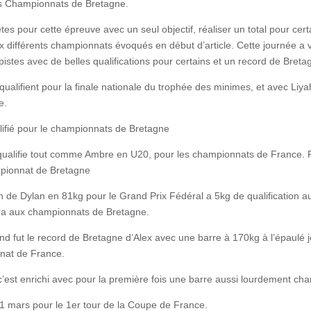
les Championnats de Bretagne.
ètes pour cette épreuve avec un seul objectif, réaliser un total pour certa
ux différents championnats évoqués en début d’article. Cette journée a 
pistes avec de belles qualifications pour certains et un record de Breta
ualifient pour la finale nationale du trophée des minimes, et avec Liyah
e.
lifié pour le championnats de Bretagne
 qualifie tout comme Ambre en U20, pour les championnats de France.
ampionnat de Bretagne
ion de Dylan en 81kg pour le Grand Prix Fédéral a 5kg de qualification
fera aux championnats de Bretagne.
 fut le record de Bretagne d’Alex avec une barre à 170kg à l’épaulé je
nnat de France.
 c’est enrichi avec pour la première fois une barre aussi lourdement cha
11 mars pour le 1er tour de la Coupe de France.