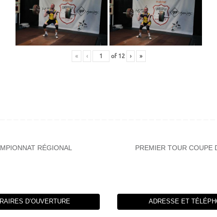
«
‹
of
12
›
»
MPIONNAT RÉGIONAL
PREMIER TOUR COUPE 
RAIRES D’OUVERTURE
ADRESSE ET TÉLÉP