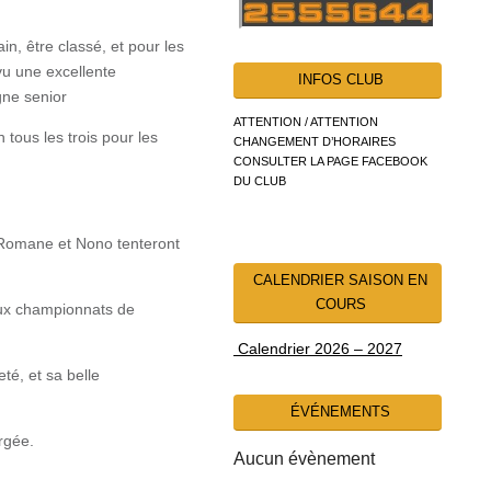
in, être classé, et pour les
vu une excellente
INFOS CLUB
gne senior
ATTENTION / ATTENTION
 tous les trois pour les
CHANGEMENT D’HORAIRES
CONSULTER LA PAGE FACEBOOK
DU CLUB
 Romane et Nono tenteront
CALENDRIER SAISON EN
COURS
 aux championnats de
Calendrier 2026 – 2027
té, et sa belle
ÉVÉNEMENTS
rgée.
Aucun évènement