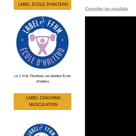
LABEL ECOLE D’HALTERO
Consulter les résultats
Le C.H.M. Plouhinec est labélisé École
d'Haltéro
LABEL COACHING
MUSCULATION