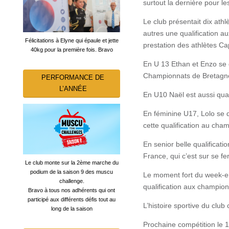
surtout la dernière pour 
Le club présentait dix athl
autres une qualification a
Félicitations à Elyne qui épaule et jette
prestation des athlètes Ca
40kg pour la première fois. Bravo
En U 13 Ethan et Enzo se q
Championnats de Bretagn
PERFORMANCE DE
L’ANNÉE
En U10 Naël est aussi qua
En féminine U17, Lolo se
cette qualification au ch
En senior belle qualificat
France, qui c’est sur se 
Le club monte sur la 2ème marche du
podium de la saison 9 des muscu
Le moment fort du week-end
challenge.
qualification aux champio
Bravo à tous nos adhérents qui ont
participé aux différents défis tout au
L’histoire sportive du club
long de la saison
Prochaine compétition le 