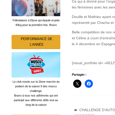
Ce qui à donné pour l’organ
les féminines avec les seni
Douille et Mathieu ayant r
Félicitations à Elyne qui épaule et jette
représenté par Chacha et 
40kg pour la première fois. Bravo
Belle compétition de nos r
et Céline à court d’entra
PERFORMANCE DE
le 4 décembre en Espagne
L’ANNÉE
[visual_portfolio id= »6612
Partager :
Le club monte sur la 2ème marche du
podium de la saison 9 des muscu
challenge.
Bravo à tous nos adhérents qui ont
participé aux différents défis tout au
long de la saison
CHALLENGE D’AUTO