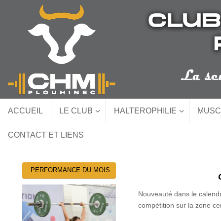
Passer
au
contenu
Passer
ACCUEIL
LE CLUB
HALTEROPHILIE
MUSC
au
contenu
CONTACT ET LIENS
PERFORMANCE DU MOIS
Nouveauté dans le calendri
compétition sur la zone ce