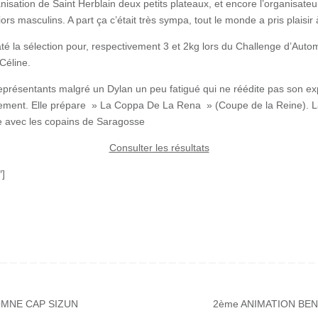
isation de Saint Herblain deux petits plateaux, et encore l’organisateur 
ors masculins. A part ça c’était très sympa, tout le monde a pris plaisir 
até la sélection pour, respectivement 3 et 2kg lors du Challenge d’Auto
Céline.
eprésentants malgré un Dylan un peu fatigué qui ne réédite pas son ex
înement. Elle prépare » La Coppa De La Rena » (Coupe de la Reine). L
 avec les copains de Saragosse
Consulter les résultats
″]
MNE CAP SIZUN
2ème ANIMATION BEN