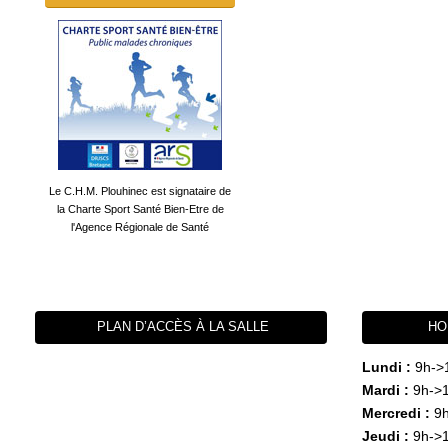
Le C.H.M. Plouhinec est signataire de
la Charte Sport Santé Bien-Etre de
l'Agence Régionale de Santé
PLAN D’ACCÈS À LA SALLE
HO
Lundi :
9h->
Mardi :
9h->1
Mercredi :
9h
Jeudi :
9h->1