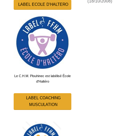
(18/10/2008)
LABEL ECOLE D’HALTERO
Le C.H.M. Plouhinec est labélisé École
d'Haltéro
LABEL COACHING
MUSCULATION