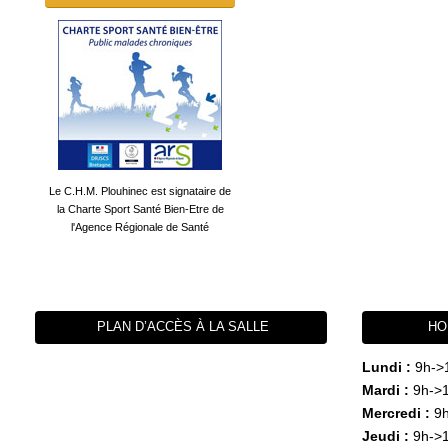
Le C.H.M. Plouhinec est signataire de
la Charte Sport Santé Bien-Etre de
l'Agence Régionale de Santé
PLAN D’ACCÈS À LA SALLE
HO
Lundi :
9h->
Mardi :
9h->1
Mercredi :
9h
Jeudi :
9h->1