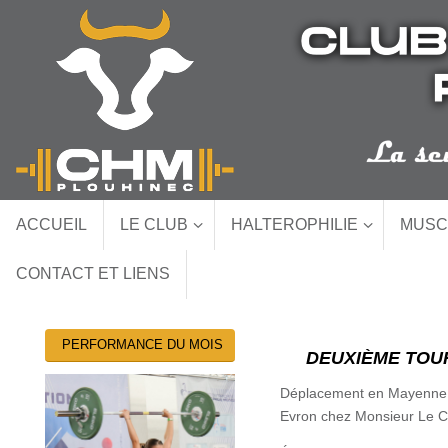
Passer
au
contenu
Passer
ACCUEIL
LE CLUB
HALTEROPHILIE
MUSC
au
contenu
CONTACT ET LIENS
PERFORMANCE DU MOIS
DEUXIÈME TOUR
Déplacement en Mayenne p
Evron chez Monsieur Le C