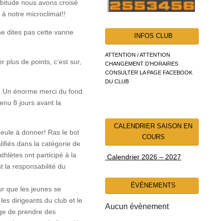
abitude nous avons croisé
à notre microclimat!!
ne dites pas cette vanne
INFOS CLUB
ATTENTION / ATTENTION
r plus de points, c’est sur,
CHANGEMENT D’HORAIRES
CONSULTER LA PAGE FACEBOOK
DU CLUB
on. Un énorme merci du fond
enu 8 jours avant la
CALENDRIER SAISON EN
eule à donner! Ras le bol
COURS
lifiés dans la catégorie de
thlètes ont participé à la
Calendrier 2026 – 2027
t la responsabilité du
ÉVÉNEMENTS
ur que les jeunes se
les dirigeants du club et le
Aucun évènement
age de prendre des