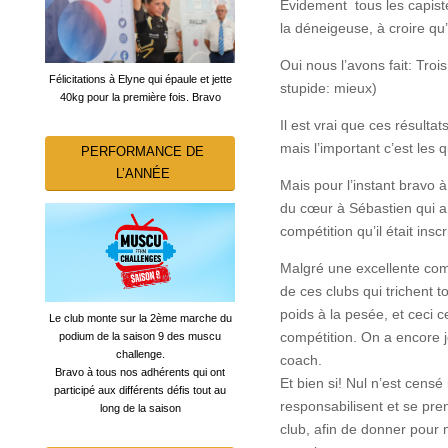
Évidement
tous les capis
la déneigeuse, à croire qu
Oui nous l’avons fait: Troi
Félicitations à Elyne qui épaule et jette
stupide: mieux)
40kg pour la première fois. Bravo
Il est vrai que ces résulta
mais l’important c’est les q
PERFORMANCE DE
L’ANNÉE
Mais pour l’instant bravo 
du cœur à Sébastien qui a 
compétition qu’il était insc
Malgré une excellente com
de ces clubs qui trichent t
poids à la pesée, et ceci c
Le club monte sur la 2ème marche du
compétition. On a encore jo
podium de la saison 9 des muscu
challenge.
coach.
Bravo à tous nos adhérents qui ont
Et bien si! Nul n’est cens
participé aux différents défis tout au
responsabilisent et se pren
long de la saison
club, afin de donner pour 