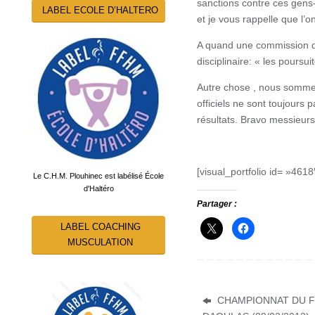
sanctions contre ces gens-l
LABEL ECOLE D’HALTERO
et je vous rappelle que l’o
A quand une commission dis
disciplinaire: « les poursu
Autre chose , nous sommes 
officiels ne sont toujours 
résultats. Bravo messieurs,
[visual_portfolio id= »4618
Le C.H.M. Plouhinec est labélisé École
d'Haltéro
Partager :
LABEL COACHING
MUSCULATION
CHAMPIONNAT DU F