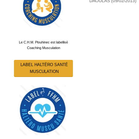
DAOULAS (09/02/2013)
Le C.H.M. Plouhinec est labellisé
Coaching Musculation
LABEL HALTÉRO SANTÉ
MUSCULATION