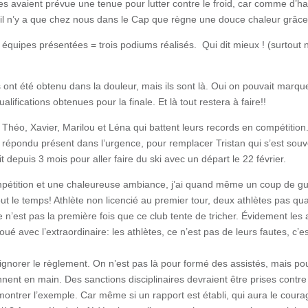
tes avaient prévue une tenue pour lutter contre le froid, car comme d’h
’il n’y a que chez nous dans le Cap que règne une douce chaleur grâce 
s équipes présentées = trois podiums réalisés. Qui dit mieux ! (surtout 
ts ont été obtenu dans la douleur, mais ils sont là. Oui on pouvait marque
ualifications obtenues pour la finale. Et là tout restera à faire!!
à Théo, Xavier, Marilou et Léna qui battent leurs records en compétiti
répondu présent dans l’urgence, pour remplacer Tristan qui s’est souv
rit depuis 3 mois pour aller faire du ski avec un départ le 22 février.
pétition et une chaleureuse ambiance, j’ai quand même un coup de gu
out le temps! Athlète non licencié au premier tour, deux athlètes pas qua
e n’est pas la première fois que ce club tente de tricher. Évidement les a
ué avec l’extraordinaire: les athlètes, ce n’est pas de leurs fautes, c’es
é ignorer le règlement. On n’est pas là pour formé des assistés, mais po
nent en main. Des sanctions disciplinaires devraient être prises contre 
montrer l’exemple. Car même si un rapport est établi, qui aura le cour