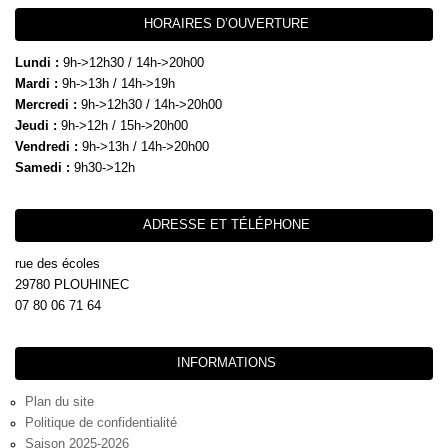
HORAIRES D’OUVERTURE
Lundi :
9h->12h30 / 14h->20h00
Mardi :
9h->13h / 14h->19h
Mercredi :
9h->12h30 / 14h->20h00
Jeudi :
9h->12h / 15h->20h00
Vendredi :
9h->13h / 14h->20h00
Samedi :
9h30->12h
ADRESSE ET TÉLÉPHONE
rue des écoles
29780 PLOUHINEC
07 80 06 71 64
INFORMATIONS
Plan du site
Politique de confidentialité
Saison 2025-2026