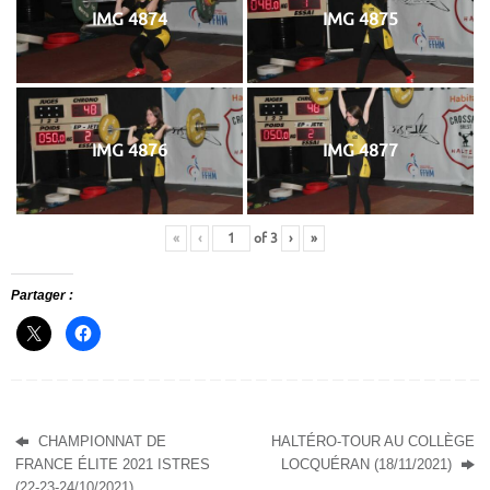
IMG 4874
IMG 4875
IMG 4876
IMG 4877
«
‹
of
3
›
»
Partager :
CHAMPIONNAT DE
HALTÉRO-TOUR AU COLLÈGE
FRANCE ÉLITE 2021 ISTRES
LOCQUÉRAN (18/11/2021)
(22-23-24/10/2021)