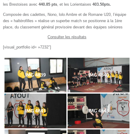
les Brestoises avec
440.85 pts
, et les Lorientaises
403.50pts.
Composée des cadettes, Nono, lolo Ambre et de Romane U20, l’équipe
des « haltérofilles » réalise un superbe match se positionne à la 1ère
place, du classement général provisoire devant des équipes séniores
Consulter les résultats
[visual_portfolio id= »7232″]
IMG 4839
IMG 4840
IMG 4841
IMG 4843