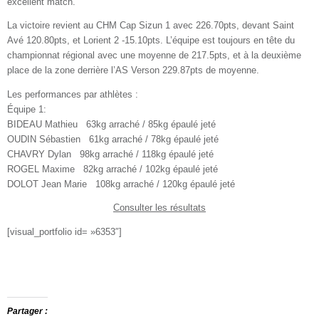
excellent match.
La victoire revient au CHM Cap Sizun 1 avec 226.70pts, devant Saint
Avé 120.80pts, et Lorient 2 -15.10pts. L’équipe est toujours en tête du
championnat régional avec une moyenne de 217.5pts, et à la deuxième
place de la zone derrière l’AS Verson 229.87pts de moyenne.
Les performances par athlètes :
Équipe 1:
BIDEAU Mathieu 63kg arraché / 85kg épaulé jeté
OUDIN Sébastien 61kg arraché / 78kg épaulé jeté
CHAVRY Dylan 98kg arraché / 118kg épaulé jeté
ROGEL Maxime 82kg arraché / 102kg épaulé jeté
DOLOT Jean Marie 108kg arraché / 120kg épaulé jeté
Consulter les résultats
[visual_portfolio id= »6353″]
Partager :